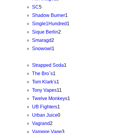
SC
5
Shadow Burner
1
Single1Hundred
1
Sique Berlin
2
Smaragd
2
Snowowl
1
Strapped Soda
1
The Bro`s
1
Tom Klark's
1
Tony Vapes
11
Twelve Monkeys
1
UB Fighters
1
Urban Juice
0
Vagrand
2
Vampire Vape
3