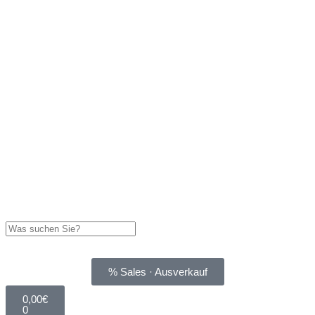
% Sales · Ausverkauf
0,00
€
0