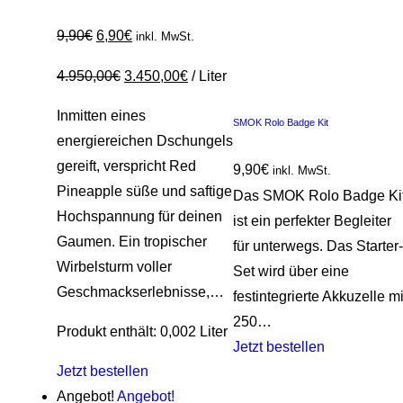
9,90
€
6,90
€
inkl. MwSt.
4.950,00
€
3.450,00
€
/
Liter
Inmitten eines
SMOK Rolo Badge Kit
energiereichen Dschungels
gereift, verspricht Red
9,90
€
inkl. MwSt.
Pineapple süße und saftige
Das SMOK Rolo Badge Ki
Hochspannung für deinen
ist ein perfekter Begleiter
Gaumen. Ein tropischer
für unterwegs. Das Starter-
Wirbelsturm voller
Set wird über eine
Geschmackserlebnisse,…
festintegrierte Akkuzelle mi
250…
Produkt enthält: 0,002
Liter
Jetzt bestellen
Jetzt bestellen
Angebot!
Angebot!