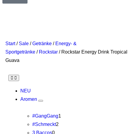
Start
/
Sale
/
Getränke
/
Energy- &
Sportgetränke
/
Rockstar
/ Rockstar Energy Drink Tropical
Guava
NEU
Aromen
#GangGang
1
#Schmeckt
2
3 Baccos
0