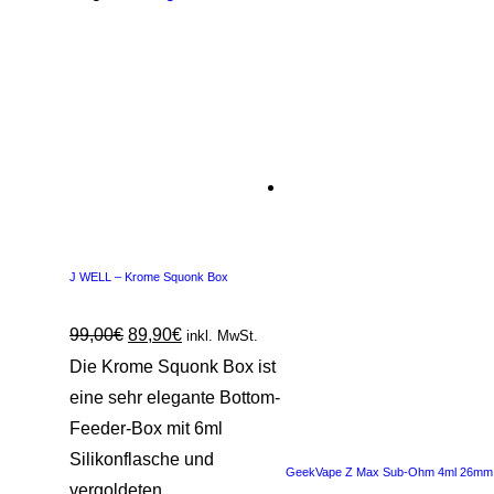
J WELL – Krome Squonk Box
99,00
€
89,90
€
inkl. MwSt.
Die Krome Squonk Box ist
eine sehr elegante Bottom-
Feeder-Box mit 6ml
Silikonflasche und
GeekVape Z Max Sub-Ohm 4ml 26mm
vergoldeten