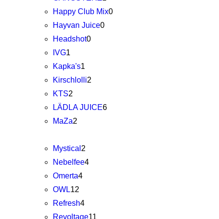
Happy Club Mix
0
Hayvan Juice
0
Headshot
0
IVG
1
Kapka's
1
Kirschlolli
2
KTS
2
LÄDLA JUICE
6
MaZa
2
Mystical
2
Nebelfee
4
Omerta
4
OWL
12
Refresh
4
Revoltage
11