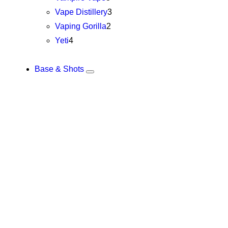
Vape Distillery
3
Vaping Gorilla
2
Yeti
4
Base & Shots