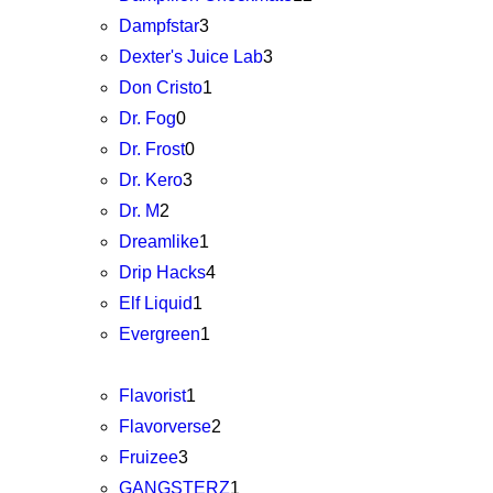
Dampfstar
3
Dexter's Juice Lab
3
Don Cristo
1
Dr. Fog
0
Dr. Frost
0
Dr. Kero
3
Dr. M
2
Dreamlike
1
Drip Hacks
4
Elf Liquid
1
Evergreen
1
Flavorist
1
Flavorverse
2
Fruizee
3
GANGSTERZ
1