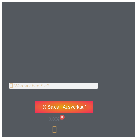
% Sales · Ausverkauf
0
0,00
€