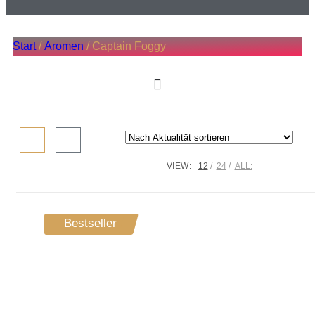
Start
/
Aromen
/ Captain Foggy
VIEW:
12
24
ALL:
Bestseller