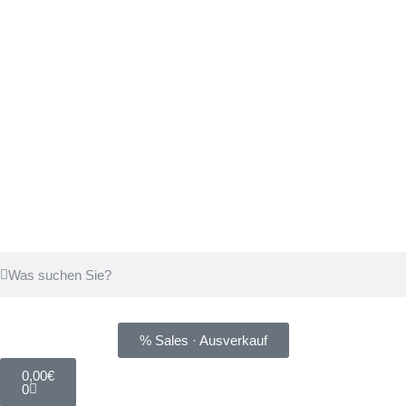
% Sales · Ausverkauf
0,00
€
0