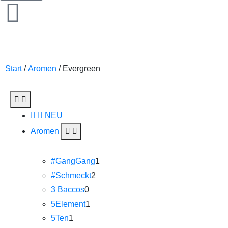
Start
/
Aromen
/ Evergreen
NEU
Aromen
#GangGang
1
#Schmeckt
2
3 Baccos
0
5Element
1
5Ten
1