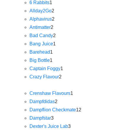
6 Rabbits
1
Allday2Go
2
Alphavirus
2
Antimatter
2
Bad Candy
2
Bang Juice
1
Barehead
1
Big Bottle
1
Captain Foggy
1
Crazy Flavour
2
Crenshaw Flavours
1
Dampfdidas
2
Dampflion Checkmate
12
Dampfstar
3
Dexter's Juice Lab
3