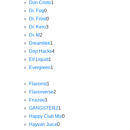
Don Cristo
1
Dr. Fog
0
Dr. Frost
0
Dr. Kero
3
Dr. M
2
Dreamlike
1
Drip Hacks
4
Elf Liquid
1
Evergreen
1
Flavorist
1
Flavorverse
2
Fruizee
3
GANGSTERZ
1
Happy Club Mix
0
Hayvan Juice
0