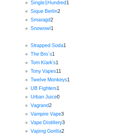
Single1Hundred
1
Sique Berlin
2
Smaragd
2
Snowowl
1
Strapped Soda
1
The Bro`s
1
Tom Klark's
1
Tony Vapes
11
Twelve Monkeys
1
UB Fighters
1
Urban Juice
0
Vagrand
2
Vampire Vape
3
Vape Distillery
3
Vaping Gorilla
2