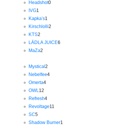
Headshot
0
IVG
1
Kapka's
1
Kirschlolli
2
KTS
2
LÄDLA JUICE
6
MaZa
2
Mystical
2
Nebelfee
4
Omerta
4
OWL
12
Refresh
4
Revoltage
11
SC
5
Shadow Burner
1