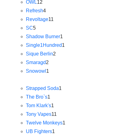
OWL
12
Refresh
4
Revoltage
11
SC
5
Shadow Burner
1
Single1Hundred
1
Sique Berlin
2
Smaragd
2
Snowowl
1
Strapped Soda
1
The Bro`s
1
Tom Klark's
1
Tony Vapes
11
Twelve Monkeys
1
UB Fighters
1