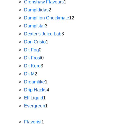
Crenshaw Flavours
1
Dampfdidas
2
Dampflion Checkmate
12
Dampfstar
3
Dexter's Juice Lab
3
Don Cristo
1
Dr. Fog
0
Dr. Frost
0
Dr. Kero
3
Dr. M
2
Dreamlike
1
Drip Hacks
4
Elf Liquid
1
Evergreen
1
Flavorist
1