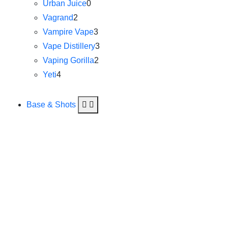
Urban Juice
0
Vagrand
2
Vampire Vape
3
Vape Distillery
3
Vaping Gorilla
2
Yeti
4
Base & Shots