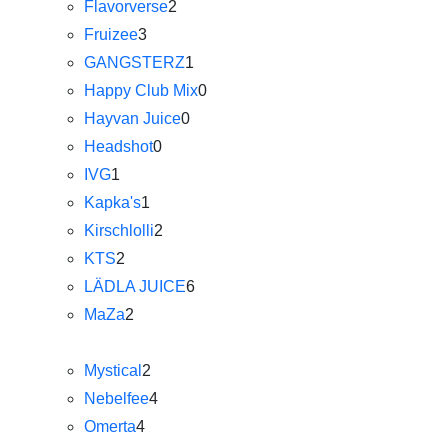
Flavorverse
2
Fruizee
3
GANGSTERZ
1
Happy Club Mix
0
Hayvan Juice
0
Headshot
0
IVG
1
Kapka's
1
Kirschlolli
2
KTS
2
LÄDLA JUICE
6
MaZa
2
Mystical
2
Nebelfee
4
Omerta
4