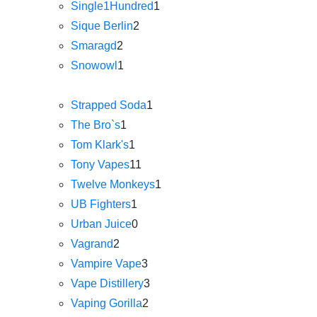
Single1Hundred
1
Sique Berlin
2
Smaragd
2
Snowowl
1
Strapped Soda
1
The Bro`s
1
Tom Klark's
1
Tony Vapes
11
Twelve Monkeys
1
UB Fighters
1
Urban Juice
0
Vagrand
2
Vampire Vape
3
Vape Distillery
3
Vaping Gorilla
2