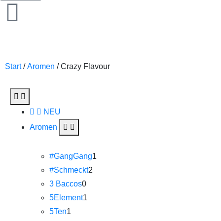
Start
/
Aromen
/ Crazy Flavour
NEU
Aromen
#GangGang
1
#Schmeckt
2
3 Baccos
0
5Element
1
5Ten
1