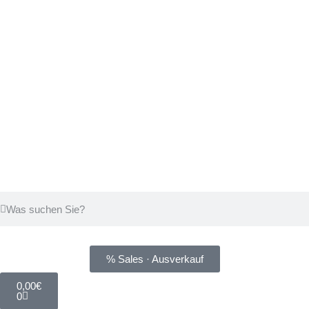
% Sales · Ausverkauf
0,00
€
0