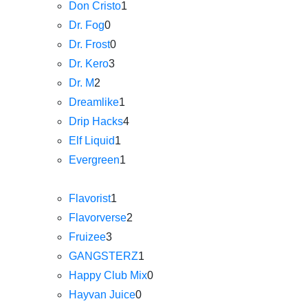
Don Cristo
1
Dr. Fog
0
Dr. Frost
0
Dr. Kero
3
Dr. M
2
Dreamlike
1
Drip Hacks
4
Elf Liquid
1
Evergreen
1
Flavorist
1
Flavorverse
2
Fruizee
3
GANGSTERZ
1
Happy Club Mix
0
Hayvan Juice
0