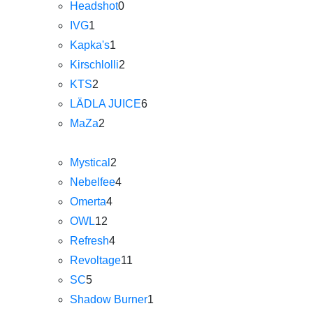
Headshot
0
IVG
1
Kapka's
1
Kirschlolli
2
KTS
2
LÄDLA JUICE
6
MaZa
2
Mystical
2
Nebelfee
4
Omerta
4
OWL
12
Refresh
4
Revoltage
11
SC
5
Shadow Burner
1