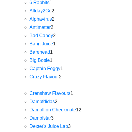
6 Rabbits
1
Allday2Go
2
Alphavirus
2
Antimatter
2
Bad Candy
2
Bang Juice
1
Barehead
1
Big Bottle
1
Captain Foggy
1
Crazy Flavour
2
Crenshaw Flavours
1
Dampfdidas
2
Dampflion Checkmate
12
Dampfstar
3
Dexter's Juice Lab
3