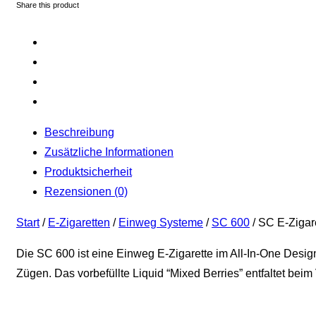
Share this product
Beschreibung
Zusätzliche Informationen
Produktsicherheit
Rezensionen (0)
Start
/
E-Zigaretten
/
Einweg Systeme
/
SC 600
/ SC E-Zigar
Die SC 600 ist eine Einweg E-Zigarette im All-In-One Desig
Zügen. Das vorbefüllte Liquid “Mixed Berries” entfaltet be