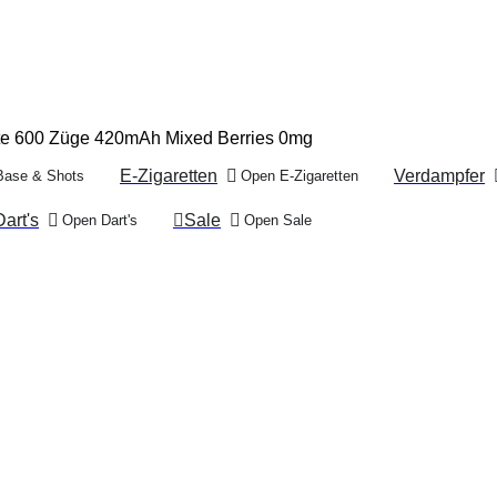
tte 600 Züge 420mAh Mixed Berries 0mg
E-Zigaretten
Verdampfer
Base & Shots
Open E-Zigaretten
Dart's
Sale
Open Dart's
Open Sale