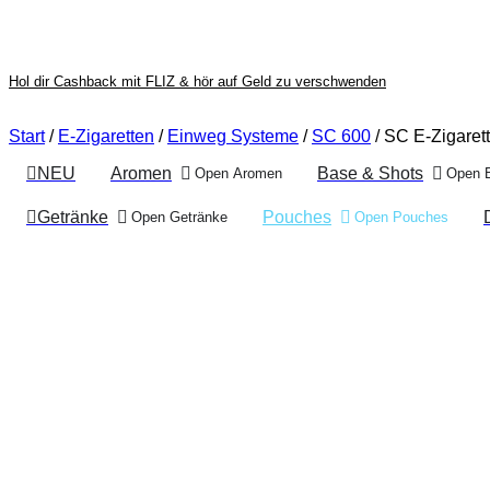
Hol dir Cashback mit FLIZ & hör auf Geld zu verschwenden
Start
/
E-Zigaretten
/
Einweg Systeme
/
SC 600
/ SC E-Zigare
NEU
Aromen
Base & Shots
Open Aromen
Open 
Getränke
Pouches
Open Getränke
Open Pouches