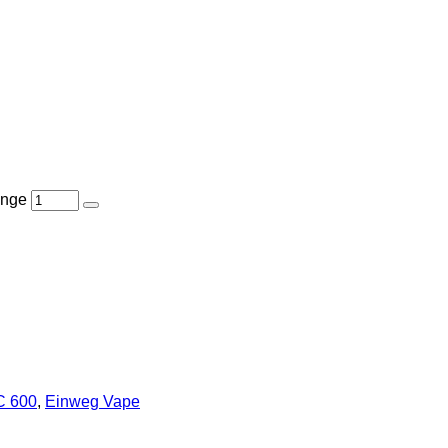
enge
C 600
,
Einweg Vape