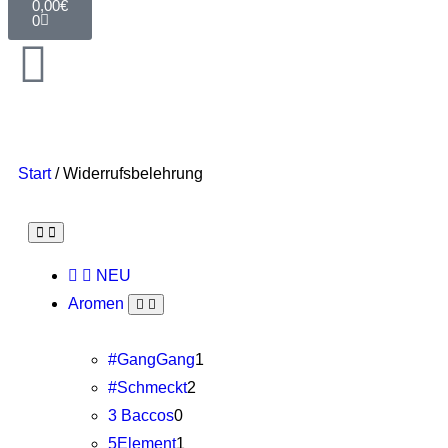
0,00
€
0
Start
/ Widerrufsbelehrung
NEU
Aromen
#GangGang
1
#Schmeckt
2
3 Baccos
0
5Element
1