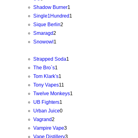
Shadow Burner
1
Single1Hundred
1
Sique Berlin
2
Smaragd
2
Snowowl
1
Strapped Soda
1
The Bro`s
1
Tom Klark's
1
Tony Vapes
11
Twelve Monkeys
1
UB Fighters
1
Urban Juice
0
Vagrand
2
Vampire Vape
3
Vape Distillery
3