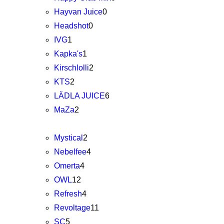
Hayvan Juice
0
Headshot
0
IVG
1
Kapka's
1
Kirschlolli
2
KTS
2
LÄDLA JUICE
6
MaZa
2
Mystical
2
Nebelfee
4
Omerta
4
OWL
12
Refresh
4
Revoltage
11
SC
5