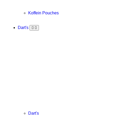
Koffein Pouches
Dart's
Dart's