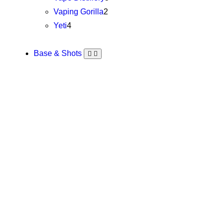
Vaping Gorilla
2
Yeti
4
Base & Shots