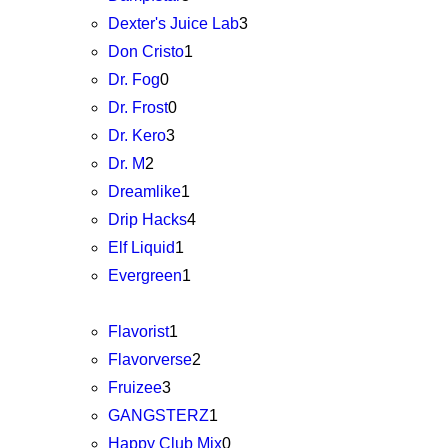
Dexter's Juice Lab
3
Don Cristo
1
Dr. Fog
0
Dr. Frost
0
Dr. Kero
3
Dr. M
2
Dreamlike
1
Drip Hacks
4
Elf Liquid
1
Evergreen
1
Flavorist
1
Flavorverse
2
Fruizee
3
GANGSTERZ
1
Happy Club Mix
0