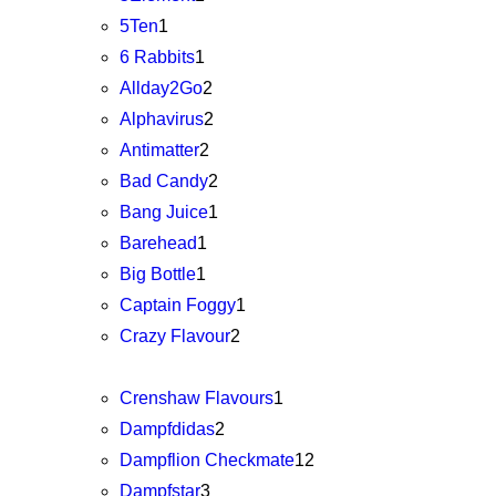
5Ten
1
6 Rabbits
1
Allday2Go
2
Alphavirus
2
Antimatter
2
Bad Candy
2
Bang Juice
1
Barehead
1
Big Bottle
1
Captain Foggy
1
Crazy Flavour
2
Crenshaw Flavours
1
Dampfdidas
2
Dampflion Checkmate
12
Dampfstar
3