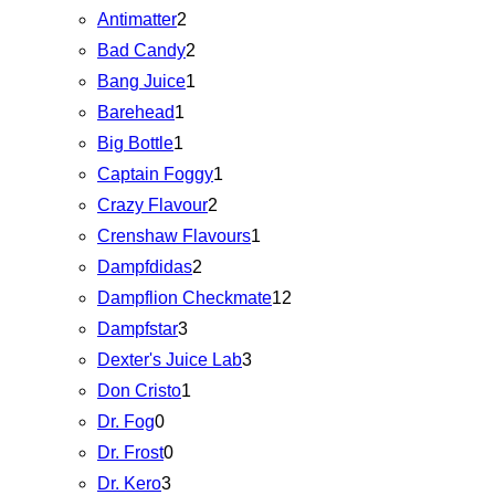
Antimatter
2
Bad Candy
2
Bang Juice
1
Barehead
1
Big Bottle
1
Captain Foggy
1
Crazy Flavour
2
Crenshaw Flavours
1
Dampfdidas
2
Dampflion Checkmate
12
Dampfstar
3
Dexter's Juice Lab
3
Don Cristo
1
Dr. Fog
0
Dr. Frost
0
Dr. Kero
3