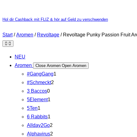
Hol dir Cashback mit FLIZ & hör auf Geld zu verschwenden
Start
/
Aromen
/
Revoltage
/ Revoltage Punky Passion Fruit A
NEU
Aromen
Close Aromen
Open Aromen
#GangGang
1
#Schmeckt
2
3 Baccos
0
5Element
1
5Ten
1
6 Rabbits
1
Allday2Go
2
Alphavirus
2