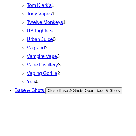
Tom Klark's
1
Tony Vapes
11
Twelve Monkeys
1
UB Fighters
1
Urban Juice
0
Vagrand
2
Vampire Vape
3
Vape Distillery
3
Vaping Gorilla
2
Yeti
4
Base & Shots
Close Base & Shots
Open Base & Shots