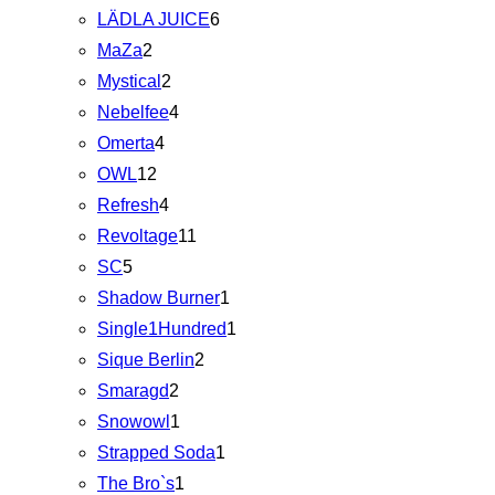
LÄDLA JUICE
6
MaZa
2
Mystical
2
Nebelfee
4
Omerta
4
OWL
12
Refresh
4
Revoltage
11
SC
5
Shadow Burner
1
Single1Hundred
1
Sique Berlin
2
Smaragd
2
Snowowl
1
Strapped Soda
1
The Bro`s
1