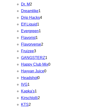
Dr. M
2
Dreamlike
1
Drip Hacks
4
Elf Liquid
1
Evergreen
1
Flavorist
1
Flavorverse
2
Fruizee
3
GANGSTERZ
1
Happy Club Mix
0
Hayvan Juice
0
Headshot
0
IVG
1
Kapka's
1
Kirschlolli
2
KTS
2