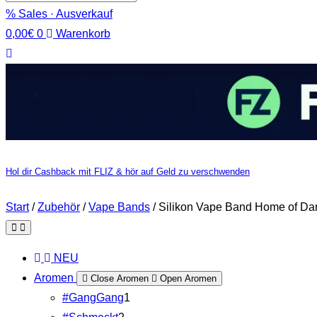
% Sales · Ausverkauf
0,00
€
0
Warenkorb
Hol dir Cashback mit FLIZ & hör auf Geld zu verschwenden
Start
/
Zubehör
/
Vape Bands
/ Silikon Vape Band Home of Da
NEU
Aromen
Close Aromen
Open Aromen
#GangGang
1