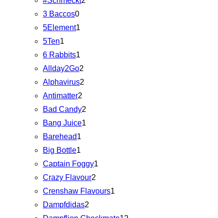
#Schmeckt
2
3 Baccos
0
5Element
1
5Ten
1
6 Rabbits
1
Allday2Go
2
Alphavirus
2
Antimatter
2
Bad Candy
2
Bang Juice
1
Barehead
1
Big Bottle
1
Captain Foggy
1
Crazy Flavour
2
Crenshaw Flavours
1
Dampfdidas
2