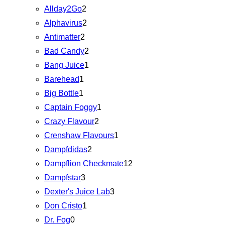
Allday2Go
2
Alphavirus
2
Antimatter
2
Bad Candy
2
Bang Juice
1
Barehead
1
Big Bottle
1
Captain Foggy
1
Crazy Flavour
2
Crenshaw Flavours
1
Dampfdidas
2
Dampflion Checkmate
12
Dampfstar
3
Dexter's Juice Lab
3
Don Cristo
1
Dr. Fog
0