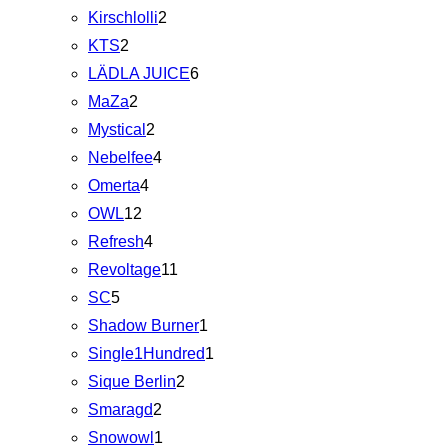
Kirschlolli
2
KTS
2
LÄDLA JUICE
6
MaZa
2
Mystical
2
Nebelfee
4
Omerta
4
OWL
12
Refresh
4
Revoltage
11
SC
5
Shadow Burner
1
Single1Hundred
1
Sique Berlin
2
Smaragd
2
Snowowl
1