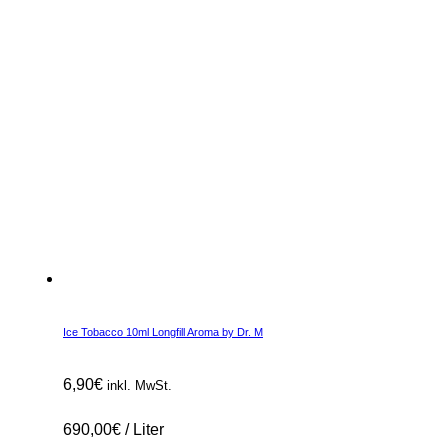
Ice Tobacco 10ml Longfill Aroma by Dr. M
6,90
€
inkl. MwSt.
690,00
€
/
Liter