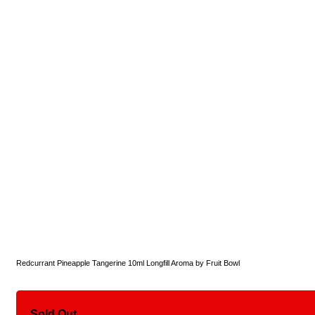
Redcurrant Pineapple Tangerine 10ml Longfill Aroma by Fruit Bowl
Sold Out