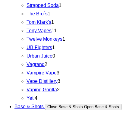
Strapped Soda
1
The Bro`s
1
Tom Klark's
1
Tony Vapes
11
Twelve Monkeys
1
UB Fighters
1
Urban Juice
0
Vagrand
2
Vampire Vape
3
Vape Distillery
3
Vaping Gorilla
2
Yeti
4
Base & Shots
Close Base & Shots
Open Base & Shots