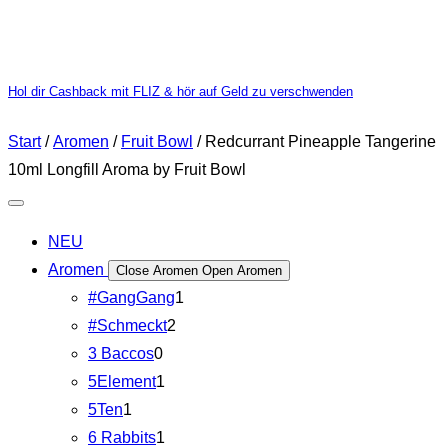
Hol dir Cashback mit FLIZ & hör auf Geld zu verschwenden
Start
/
Aromen
/
Fruit Bowl
/ Redcurrant Pineapple Tangerine
10ml Longfill Aroma by Fruit Bowl
NEU
Aromen
Close Aromen
Open Aromen
#GangGang
1
#Schmeckt
2
3 Baccos
0
5Element
1
5Ten
1
6 Rabbits
1