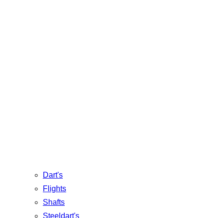
Dart's
Flights
Shafts
Steeldart's