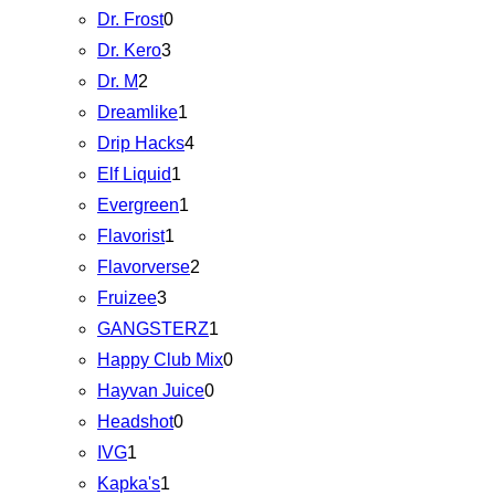
Dr. Frost
0
Dr. Kero
3
Dr. M
2
Dreamlike
1
Drip Hacks
4
Elf Liquid
1
Evergreen
1
Flavorist
1
Flavorverse
2
Fruizee
3
GANGSTERZ
1
Happy Club Mix
0
Hayvan Juice
0
Headshot
0
IVG
1
Kapka's
1