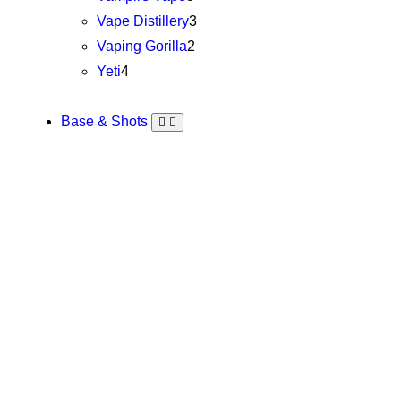
Vape Distillery
3
Vaping Gorilla
2
Yeti
4
Base & Shots