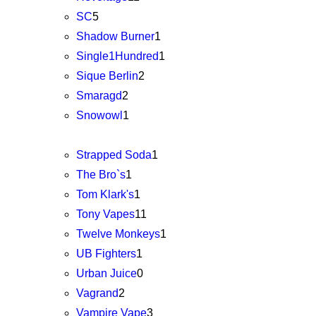
SC
5
Shadow Burner
1
Single1Hundred
1
Sique Berlin
2
Smaragd
2
Snowowl
1
Strapped Soda
1
The Bro`s
1
Tom Klark's
1
Tony Vapes
11
Twelve Monkeys
1
UB Fighters
1
Urban Juice
0
Vagrand
2
Vampire Vape
3