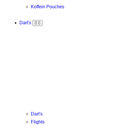
Koffein Pouches
Dart's
Dart's
Flights