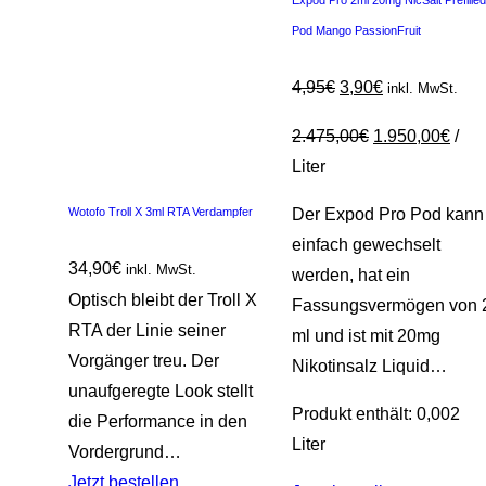
Pod Mango PassionFruit
4,95
€
3,90
€
inkl. MwSt.
2.475,00
€
1.950,00
€
/
Liter
Der Expod Pro Pod kann
Wotofo Troll X 3ml RTA Verdampfer
einfach gewechselt
34,90
€
inkl. MwSt.
werden, hat ein
Optisch bleibt der Troll X
Fassungsvermögen von 
RTA der Linie seiner
ml und ist mit 20mg
Vorgänger treu. Der
Nikotinsalz Liquid…
unaufgeregte Look stellt
Produkt enthält: 0,002
die Performance in den
Liter
Vordergrund…
Jetzt bestellen