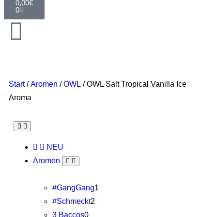
0,00
€
0
Start
/
Aromen
/
OWL
/ OWL Salt Tropical Vanilla Ice
Aroma
NEU
Aromen
#GangGang
1
#Schmeckt
2
3 Baccos
0