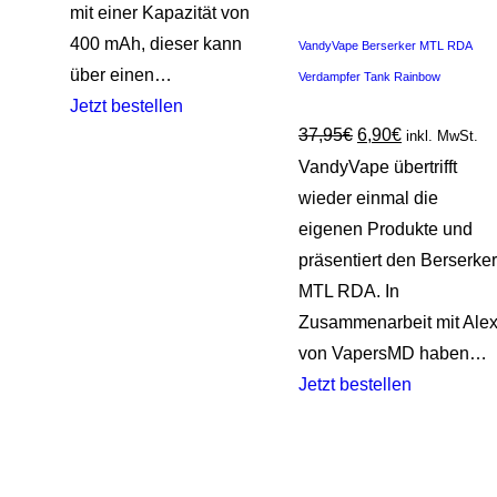
mit einer Kapazität von
400 mAh, dieser kann
VandyVape Berserker MTL RDA
über einen…
Verdampfer Tank Rainbow
Jetzt bestellen
37,95
€
6,90
€
inkl. MwSt.
VandyVape übertrifft
wieder einmal die
eigenen Produkte und
präsentiert den Berserker
MTL RDA. In
Zusammenarbeit mit Ale
von VapersMD haben…
Jetzt bestellen