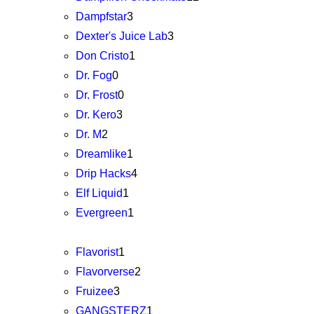
Dampfstar
3
Dexter's Juice Lab
3
Don Cristo
1
Dr. Fog
0
Dr. Frost
0
Dr. Kero
3
Dr. M
2
Dreamlike
1
Drip Hacks
4
Elf Liquid
1
Evergreen
1
Flavorist
1
Flavorverse
2
Fruizee
3
GANGSTERZ
1