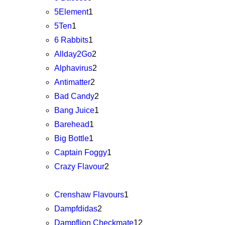
5Element
1
5Ten
1
6 Rabbits
1
Allday2Go
2
Alphavirus
2
Antimatter
2
Bad Candy
2
Bang Juice
1
Barehead
1
Big Bottle
1
Captain Foggy
1
Crazy Flavour
2
Crenshaw Flavours
1
Dampfdidas
2
Dampflion Checkmate
12