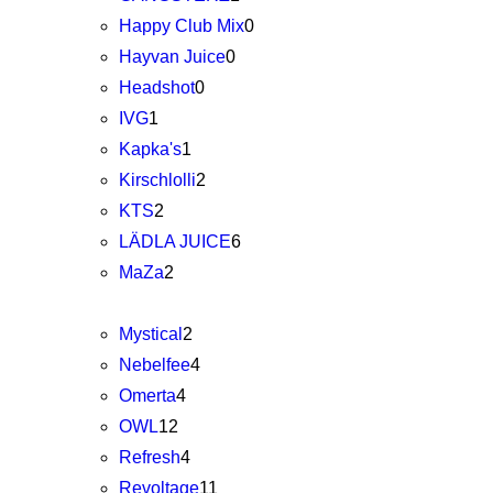
Happy Club Mix
0
Hayvan Juice
0
Headshot
0
IVG
1
Kapka's
1
Kirschlolli
2
KTS
2
LÄDLA JUICE
6
MaZa
2
Mystical
2
Nebelfee
4
Omerta
4
OWL
12
Refresh
4
Revoltage
11