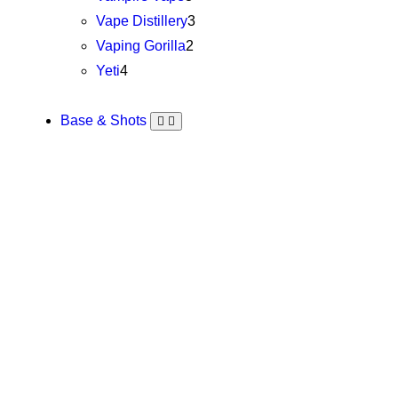
Vape Distillery
3
Vaping Gorilla
2
Yeti
4
Base & Shots