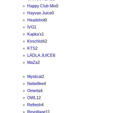
Happy Club Mix
0
Hayvan Juice
0
Headshot
0
IVG
1
Kapka's
1
Kirschlolli
2
KTS
2
LÄDLA JUICE
6
MaZa
2
Mystical
2
Nebelfee
4
Omerta
4
OWL
12
Refresh
4
Revoltage
11