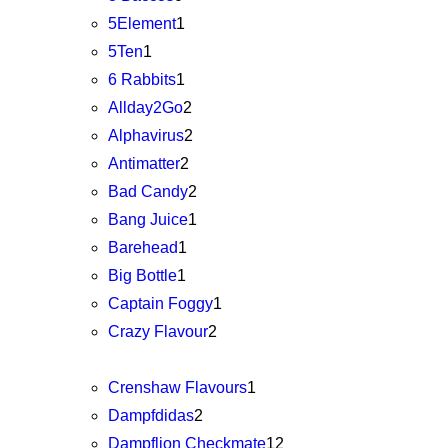
5Element
1
5Ten
1
6 Rabbits
1
Allday2Go
2
Alphavirus
2
Antimatter
2
Bad Candy
2
Bang Juice
1
Barehead
1
Big Bottle
1
Captain Foggy
1
Crazy Flavour
2
Crenshaw Flavours
1
Dampfdidas
2
Dampflion Checkmate
12