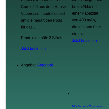
Li-Ion Akku mit
Corex 2.0 aus dem Hause
einer Kapazität
Vaporesso handelt es sich
von 400 mAh,
um die neuartigen Pods
dieser kann über
für das…
einen…
Produkt enthält: 2
Stück
Jetzt bestellen
Jetzt bestellen
Angebot!
Angebot!
Mint Berries – Tony Vapes