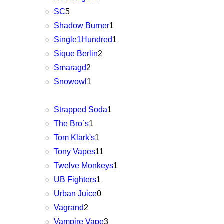
SC
5
Shadow Burner
1
Single1Hundred
1
Sique Berlin
2
Smaragd
2
Snowowl
1
Strapped Soda
1
The Bro`s
1
Tom Klark's
1
Tony Vapes
11
Twelve Monkeys
1
UB Fighters
1
Urban Juice
0
Vagrand
2
Vampire Vape
3