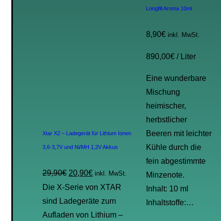
Longfill Aroma 10ml
8,90
€
inkl. MwSt.
890,00
€
/
Liter
Eine wunderbare
Mischung
heimischer,
herbstlicher
Beeren mit leichter
Xtar X2 – Ladegerät für Lithium Ionen
Kühle durch die
3,6-3,7V und Ni/MH 1,2V Akkus
fein abgestimmte
29,90
€
20,90
€
inkl. MwSt.
Minzenote.
Die X-Serie von XTAR
Inhalt: 10 ml
sind Ladegeräte zum
Inhaltstoffe:…
Aufladen von Lithium –