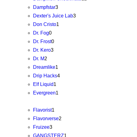
Dampfstar
3
Dexter's Juice Lab
3
Don Cristo
1
Dr. Fog
0
Dr. Frost
0
Dr. Kero
3
Dr. M
2
Dreamlike
1
Drip Hacks
4
Elf Liquid
1
Evergreen
1
Flavorist
1
Flavorverse
2
Fruizee
3
GANGSTERZ
1