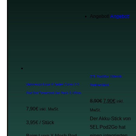
Angebot!
Angebot!
5EL Pod2Go 400mAh
Vaporesso Luxe X Series Corex 2.0
Prefilled Mod
Pod 5ml Ersatzpod 2er Pack 0,4Ohm
8,90
€
7,90
€
inkl.
7,90
€
inkl. MwSt.
MwSt.
Der Akku-Stick von
3,95
€
/
Stück
5EL Pod2Go hat
einen integrierten
Beim Luxe X Mesh Pod