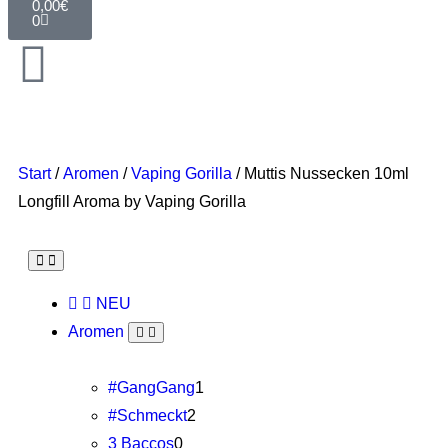
0,00
€
0
Start
/
Aromen
/
Vaping Gorilla
/ Muttis Nussecken 10ml
Longfill Aroma by Vaping Gorilla
NEU
Aromen
#GangGang
1
#Schmeckt
2
3 Baccos
0