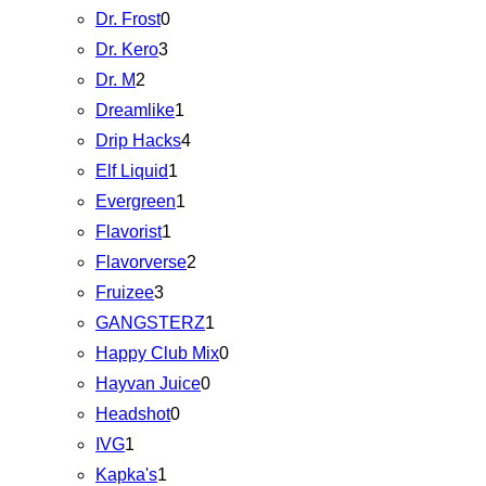
Dr. Frost
0
Dr. Kero
3
Dr. M
2
Dreamlike
1
Drip Hacks
4
Elf Liquid
1
Evergreen
1
Flavorist
1
Flavorverse
2
Fruizee
3
GANGSTERZ
1
Happy Club Mix
0
Hayvan Juice
0
Headshot
0
IVG
1
Kapka's
1