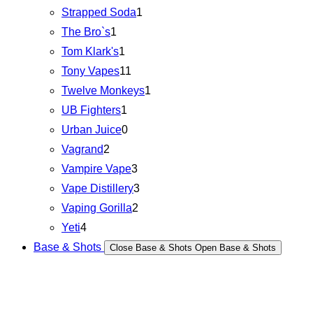
Strapped Soda
1
The Bro`s
1
Tom Klark's
1
Tony Vapes
11
Twelve Monkeys
1
UB Fighters
1
Urban Juice
0
Vagrand
2
Vampire Vape
3
Vape Distillery
3
Vaping Gorilla
2
Yeti
4
Base & Shots
Close Base & Shots
Open Base & Shots