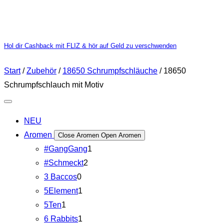
Hol dir Cashback mit FLIZ & hör auf Geld zu verschwenden
Start
/
Zubehör
/
18650 Schrumpfschläuche
/ 18650
Schrumpfschlauch mit Motiv
NEU
Aromen
Close Aromen
Open Aromen
#GangGang
1
#Schmeckt
2
3 Baccos
0
5Element
1
5Ten
1
6 Rabbits
1