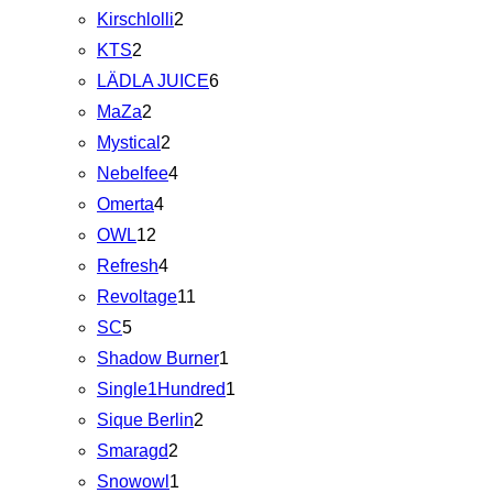
Kirschlolli
2
KTS
2
LÄDLA JUICE
6
MaZa
2
Mystical
2
Nebelfee
4
Omerta
4
OWL
12
Refresh
4
Revoltage
11
SC
5
Shadow Burner
1
Single1Hundred
1
Sique Berlin
2
Smaragd
2
Snowowl
1