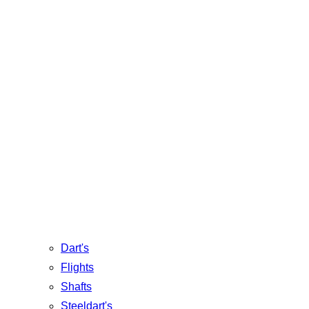
Dart's
Flights
Shafts
Steeldart's