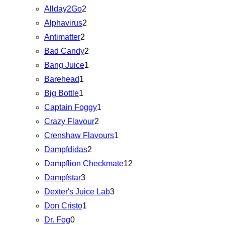
Allday2Go
2
Alphavirus
2
Antimatter
2
Bad Candy
2
Bang Juice
1
Barehead
1
Big Bottle
1
Captain Foggy
1
Crazy Flavour
2
Crenshaw Flavours
1
Dampfdidas
2
Dampflion Checkmate
12
Dampfstar
3
Dexter's Juice Lab
3
Don Cristo
1
Dr. Fog
0