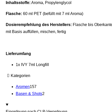
Inhaltsstoffe
:
Aroma, Propylenglycol
Flasche
:
60 ml PET (befüllt mit 7 ml Aroma)
Dosierempfehlung des Herstellers
:
Flasche bis Oberkant
mit Basis auffüllen, mischen, fertig
Lieferumfang
1x IVY 7ml Longfill
Kategorien
Aromen
157
Basen & Shots
2
Einordnung nach CLP-Verordnung