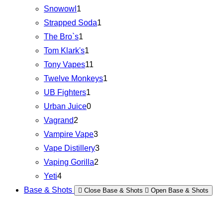
Snowowl
1
Strapped Soda
1
The Bro`s
1
Tom Klark's
1
Tony Vapes
11
Twelve Monkeys
1
UB Fighters
1
Urban Juice
0
Vagrand
2
Vampire Vape
3
Vape Distillery
3
Vaping Gorilla
2
Yeti
4
Base & Shots
Close Base & Shots
Open Base & Shots