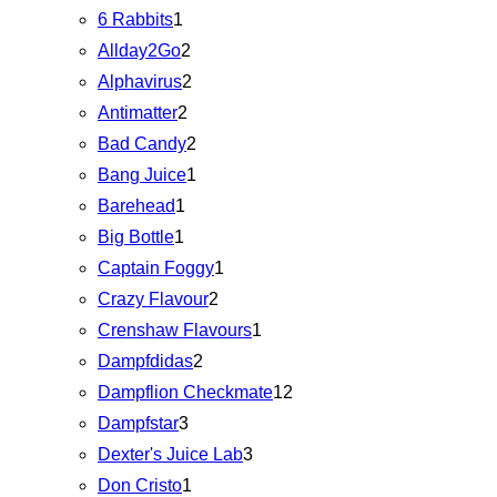
6 Rabbits
1
Allday2Go
2
Alphavirus
2
Antimatter
2
Bad Candy
2
Bang Juice
1
Barehead
1
Big Bottle
1
Captain Foggy
1
Crazy Flavour
2
Crenshaw Flavours
1
Dampfdidas
2
Dampflion Checkmate
12
Dampfstar
3
Dexter's Juice Lab
3
Don Cristo
1