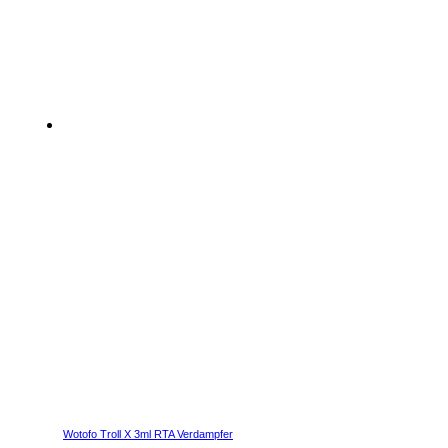
Wotofo Troll X 3ml RTA Verdampfer