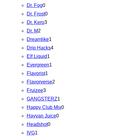
Dr. Fog
0
Dr. Frost
0
Dr. Kero
3
Dr. M
2
Dreamlike
1
Drip Hacks
4
Elf Liquid
1
Evergreen
1
Flavorist
1
Flavorverse
2
Fruizee
3
GANGSTERZ
1
Happy Club Mix
0
Hayvan Juice
0
Headshot
0
IVG
1