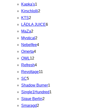
Kapka's
1
Kirschlolli
2
KTS
2
LÄDLA JUICE
6
MaZa
2
Mystical
2
Nebelfee
4
Omerta
4
OWL
12
Refresh
4
Revoltage
11
SC
5
Shadow Burner
1
Single1Hundred
1
Sique Berlin
2
Smaragd
2