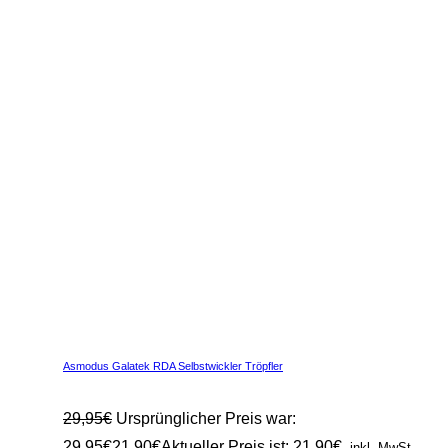
Asmodus Galatek RDA Selbstwickler Tröpfler
29,95
€
Ursprünglicher Preis war:
29,95€
21,90
€
Aktueller Preis ist: 21,90€.
inkl. MwSt.