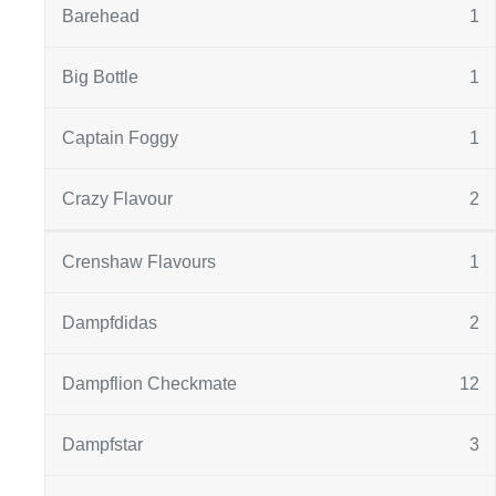
Barehead
1
Big Bottle
1
Captain Foggy
1
Crazy Flavour
2
Crenshaw Flavours
1
Dampfdidas
2
Dampflion Checkmate
12
Dampfstar
3