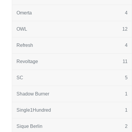
Omerta
4
OWL
12
Refresh
4
Revoltage
11
SC
5
Shadow Burner
1
Single1Hundred
1
Sique Berlin
2