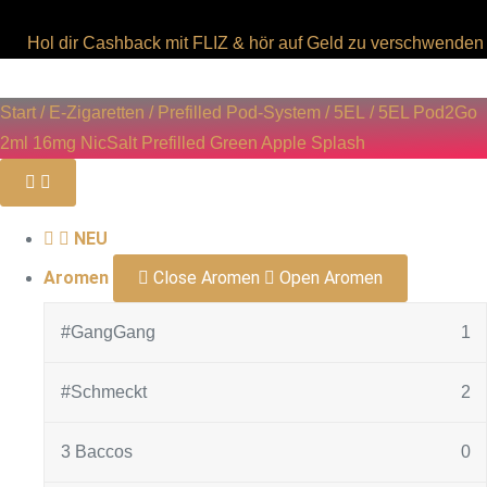
Hol dir Cashback mit FLIZ & hör auf Geld zu verschwenden
Start
/
E-Zigaretten
/
Prefilled Pod-System
/
5EL
/ 5EL Pod2Go
2ml 16mg NicSalt Prefilled Green Apple Splash
NEU
Aromen
Close Aromen
Open Aromen
#GangGang
1
#Schmeckt
2
3 Baccos
0