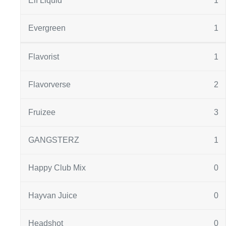
Elf Liquid
1
Evergreen
1
Flavorist
1
Flavorverse
2
Fruizee
3
GANGSTERZ
1
Happy Club Mix
0
Hayvan Juice
0
Headshot
0