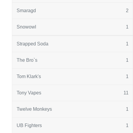
Smaragd
2
Snowowl
1
Strapped Soda
1
The Bro`s
1
Tom Klark's
1
Tony Vapes
11
Twelve Monkeys
1
UB Fighters
1