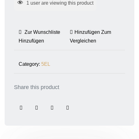
NicSalt
1
user are viewing this product
Prefilled
Green
Apple
Zur Wunschliste
Hinzufügen Zum
Splash
Hinzufügen
Vergleichen
Menge
Category:
5EL
Share this product