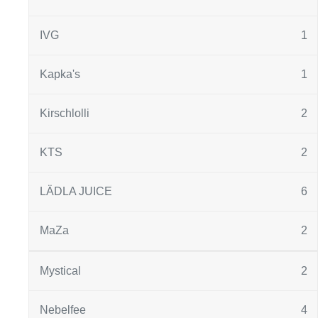
IVG
1
Kapka's
1
Kirschlolli
2
KTS
2
LÄDLA JUICE
6
MaZa
2
Mystical
2
Nebelfee
4