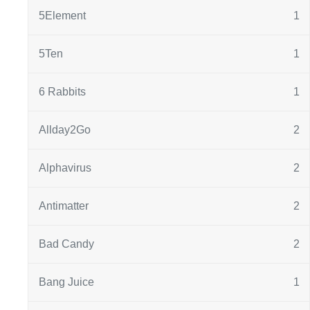
5Element
1
5Ten
1
6 Rabbits
1
Allday2Go
2
Alphavirus
2
Antimatter
2
Bad Candy
2
Bang Juice
1