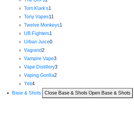
Tom Klark's
1
Tony Vapes
11
Twelve Monkeys
1
UB Fighters
1
Urban Juice
0
Vagrand
2
Vampire Vape
3
Vape Distillery
3
Vaping Gorilla
2
Yeti
4
Base & Shots
Close Base & Shots
Open Base & Shots