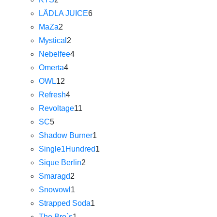
LÄDLA JUICE
6
MaZa
2
Mystical
2
Nebelfee
4
Omerta
4
OWL
12
Refresh
4
Revoltage
11
SC
5
Shadow Burner
1
Single1Hundred
1
Sique Berlin
2
Smaragd
2
Snowowl
1
Strapped Soda
1
The Bro`s
1