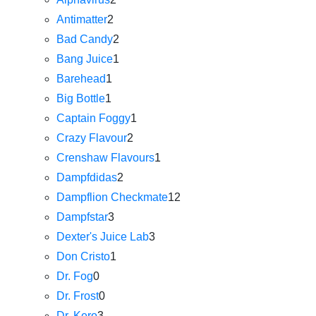
Antimatter
2
Bad Candy
2
Bang Juice
1
Barehead
1
Big Bottle
1
Captain Foggy
1
Crazy Flavour
2
Crenshaw Flavours
1
Dampfdidas
2
Dampflion Checkmate
12
Dampfstar
3
Dexter's Juice Lab
3
Don Cristo
1
Dr. Fog
0
Dr. Frost
0
Dr. Kero
3