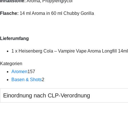
Inhaltstoffe:
Aroma, Propylenglycol
Flasche:
14 ml Aroma in 60 ml Chubby Gorilla
Lieferumfang
1 x Heisenberg Cola – Vampire Vape Aroma Longfill 14ml
Kategorien
Aromen
157
Basen & Shots
2
Einordnung nach CLP-Verordnung