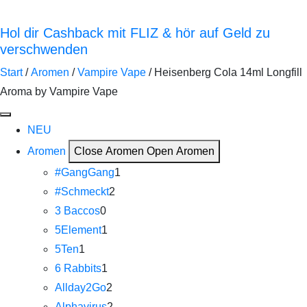
Hol dir Cashback mit FLIZ & hör auf Geld zu
verschwenden
Start
/
Aromen
/
Vampire Vape
/ Heisenberg Cola 14ml Longfill
Aroma by Vampire Vape
NEU
Aromen
Close Aromen
Open Aromen
#GangGang
1
#Schmeckt
2
3 Baccos
0
5Element
1
5Ten
1
6 Rabbits
1
Allday2Go
2
Alphavirus
2