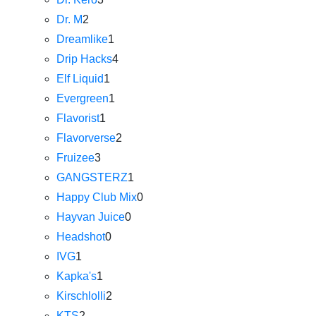
Dr. M
2
Dreamlike
1
Drip Hacks
4
Elf Liquid
1
Evergreen
1
Flavorist
1
Flavorverse
2
Fruizee
3
GANGSTERZ
1
Happy Club Mix
0
Hayvan Juice
0
Headshot
0
IVG
1
Kapka's
1
Kirschlolli
2
KTS
2