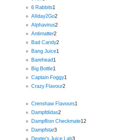
6 Rabbits
1
Allday2Go
2
Alphavirus
2
Antimatter
2
Bad Candy
2
Bang Juice
1
Barehead
1
Big Bottle
1
Captain Foggy
1
Crazy Flavour
2
Crenshaw Flavours
1
Dampfdidas
2
Dampflion Checkmate
12
Dampfstar
3
Dexter's Juice Lab
3