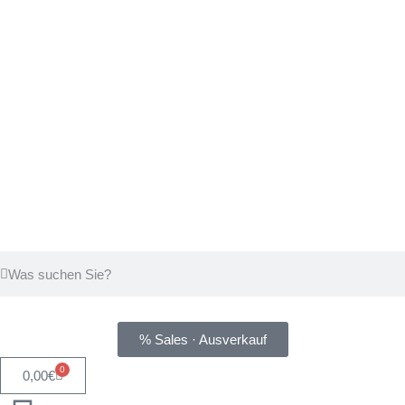
% Sales · Ausverkauf
0
0,00
€