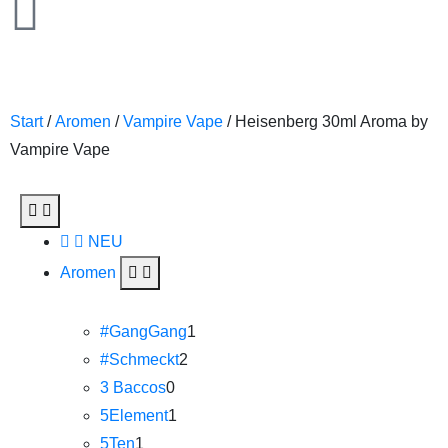
Start
/
Aromen
/
Vampire Vape
/ Heisenberg 30ml Aroma by
Vampire Vape
NEU
Aromen
#GangGang
1
#Schmeckt
2
3 Baccos
0
5Element
1
5Ten
1