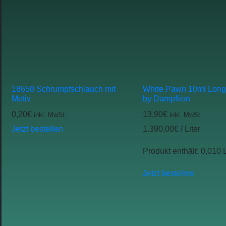
18650 Schrumpfschlauch mit
White Pawn 10ml Longf
Motiv
by Dampflion
0,20
€
13,90
€
inkl. MwSt.
inkl. MwSt.
Jetzt bestellen
1.390,00
€
/
Liter
Produkt enthält: 0,010
Jetzt bestellen