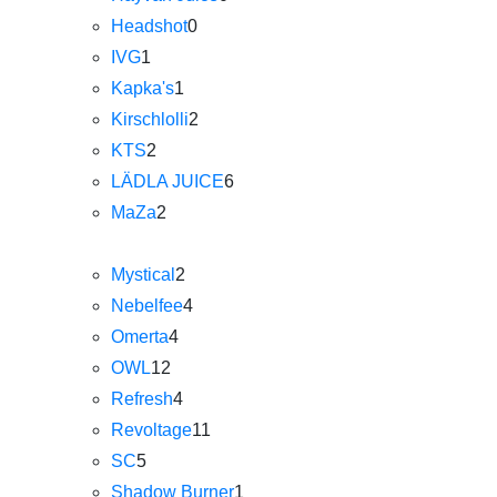
Headshot
0
IVG
1
Kapka's
1
Kirschlolli
2
KTS
2
LÄDLA JUICE
6
MaZa
2
Mystical
2
Nebelfee
4
Omerta
4
OWL
12
Refresh
4
Revoltage
11
SC
5
Shadow Burner
1