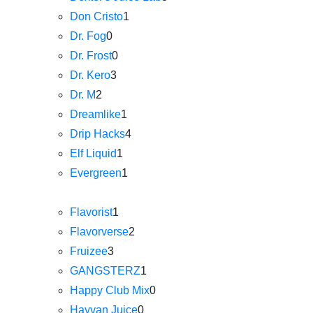
Don Cristo
1
Dr. Fog
0
Dr. Frost
0
Dr. Kero
3
Dr. M
2
Dreamlike
1
Drip Hacks
4
Elf Liquid
1
Evergreen
1
Flavorist
1
Flavorverse
2
Fruizee
3
GANGSTERZ
1
Happy Club Mix
0
Hayvan Juice
0