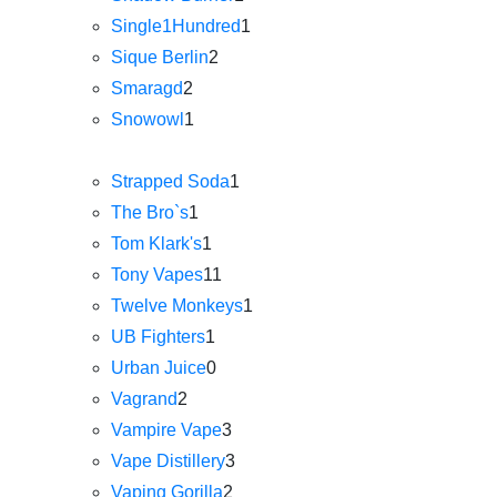
Single1Hundred
1
Sique Berlin
2
Smaragd
2
Snowowl
1
Strapped Soda
1
The Bro`s
1
Tom Klark's
1
Tony Vapes
11
Twelve Monkeys
1
UB Fighters
1
Urban Juice
0
Vagrand
2
Vampire Vape
3
Vape Distillery
3
Vaping Gorilla
2