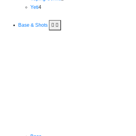
Yeti
4
Base & Shots