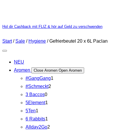
Hol dir Cashback mit FLIZ & hör auf Geld zu verschwenden
Start
/
Sale
/
Hygiene
/ Gefrierbeutel 20 x 6L Paclan
NEU
Aromen
Close Aromen
Open Aromen
#GangGang
1
#Schmeckt
2
3 Baccos
0
5Element
1
5Ten
1
6 Rabbits
1
Allday2Go
2