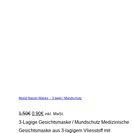
Mund-Nasen-Maske – 3-lagig / Mundschutz
Ursprünglicher
Aktueller
1,50
€
0,90
€
inkl. MwSt.
Preis
Preis
3-Lagige Gesichtsmaske / Mundschutz Medizinische
war:
ist:
Gesichtsmaske aus 3-lagigem Vliesstoff mit