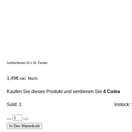
Gefrierbeutel 20 x 6L Paclan
1,49
€
inkl. MwSt.
Kaufen Sie dieses Produkt und verdienen Sie
4 Coins
Sold: 1
Instock:
Gefrierbeutel
20
In Den Warenkorb