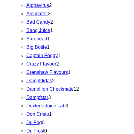
Alphavirus
2
Antimatter
2
Bad Candy
2
Bang Juice
1
Barehead
1
Big Bottle
1
Captain Foggy
1
Crazy Flavour
2
Crenshaw Flavours
1
Dampfdidas
2
Dampflion Checkmate
12
Dampfstar
3
Dexter's Juice Lab
3
Don Cristo
1
Dr. Fog
0
Dr. Frost
0