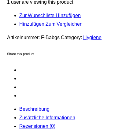
x
1
user are viewing this product
6L
Zur Wunschliste Hinzufügen
Paclan
Hinzufügen Zum Vergleichen
Menge
Artikelnummer:
F-Babgs
Category:
Hygiene
Share this product
Beschreibung
Zusätzliche Informationen
Rezensionen (0)