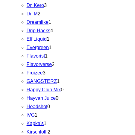
Dr. Kero
3
Dr. M
2
Dreamlike
1
Drip Hacks
4
Elf Liquid
1
Evergreen
1
Flavorist
1
Flavorverse
2
Fruizee
3
GANGSTERZ
1
Happy Club Mix
0
Hayvan Juice
0
Headshot
0
IVG
1
Kapka's
1
Kirschlolli
2