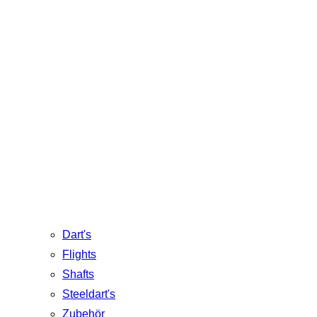
Dart's
Flights
Shafts
Steeldart's
Zubehör