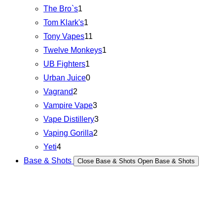
The Bro`s
1
Tom Klark's
1
Tony Vapes
11
Twelve Monkeys
1
UB Fighters
1
Urban Juice
0
Vagrand
2
Vampire Vape
3
Vape Distillery
3
Vaping Gorilla
2
Yeti
4
Base & Shots
Close Base & Shots
Open Base & Shots