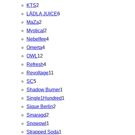
KTS
2
LÄDLA JUICE
6
MaZa
2
Mystical
2
Nebelfee
4
Omerta
4
OWL
12
Refresh
4
Revoltage
11
SC
5
Shadow Burner
1
Single1Hundred
1
Sique Berlin
2
Smaragd
2
Snowowl
1
Strapped Soda
1