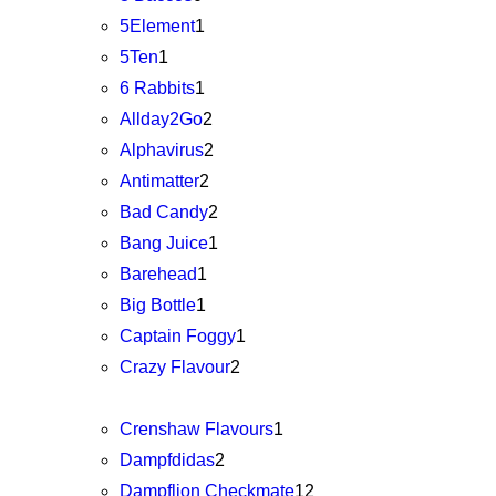
5Element
1
5Ten
1
6 Rabbits
1
Allday2Go
2
Alphavirus
2
Antimatter
2
Bad Candy
2
Bang Juice
1
Barehead
1
Big Bottle
1
Captain Foggy
1
Crazy Flavour
2
Crenshaw Flavours
1
Dampfdidas
2
Dampflion Checkmate
12