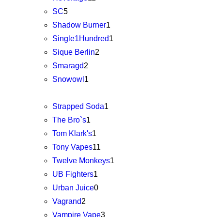
SC
5
Shadow Burner
1
Single1Hundred
1
Sique Berlin
2
Smaragd
2
Snowowl
1
Strapped Soda
1
The Bro`s
1
Tom Klark's
1
Tony Vapes
11
Twelve Monkeys
1
UB Fighters
1
Urban Juice
0
Vagrand
2
Vampire Vape
3