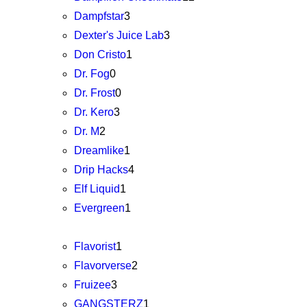
Dampfstar
3
Dexter's Juice Lab
3
Don Cristo
1
Dr. Fog
0
Dr. Frost
0
Dr. Kero
3
Dr. M
2
Dreamlike
1
Drip Hacks
4
Elf Liquid
1
Evergreen
1
Flavorist
1
Flavorverse
2
Fruizee
3
GANGSTERZ
1