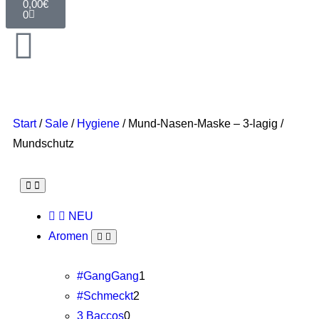
0,00
€
0
Start
/
Sale
/
Hygiene
/ Mund-Nasen-Maske – 3-lagig /
Mundschutz
NEU
Aromen
#GangGang
1
#Schmeckt
2
3 Baccos
0