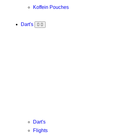
Koffein Pouches
Dart's
Dart's
Flights