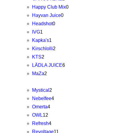
Happy Club Mix
0
Hayvan Juice
0
Headshot
0
IVG
1
Kapka's
1
Kirschlolli
2
KTS
2
LÄDLA JUICE
6
MaZa
2
Mystical
2
Nebelfee
4
Omerta
4
OWL
12
Refresh
4
Revoltage
11