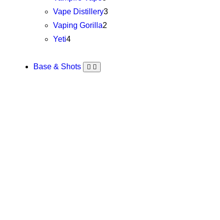
Vape Distillery
3
Vaping Gorilla
2
Yeti
4
Base & Shots