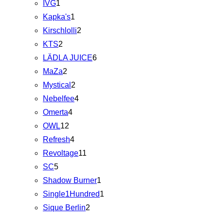
IVG
1
Kapka's
1
Kirschlolli
2
KTS
2
LÄDLA JUICE
6
MaZa
2
Mystical
2
Nebelfee
4
Omerta
4
OWL
12
Refresh
4
Revoltage
11
SC
5
Shadow Burner
1
Single1Hundred
1
Sique Berlin
2