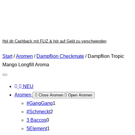
Hol dir Cashback mit FLIZ & hör auf Geld zu verschwenden
Start
/
Aromen
/
Dampflion Checkmate
/ Dampflion Tropic
Mango Longfill Aroma
NEU
Aromen
Close Aromen
Open Aromen
#GangGang
1
#Schmeckt
2
3 Baccos
0
5Element
1