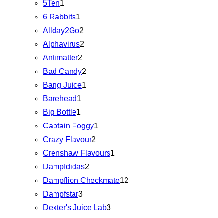
5Ten
1
6 Rabbits
1
Allday2Go
2
Alphavirus
2
Antimatter
2
Bad Candy
2
Bang Juice
1
Barehead
1
Big Bottle
1
Captain Foggy
1
Crazy Flavour
2
Crenshaw Flavours
1
Dampfdidas
2
Dampflion Checkmate
12
Dampfstar
3
Dexter's Juice Lab
3