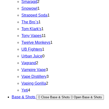
Smaragd
2
Snowowl
1
Strapped Soda
1
The Bro`s
1
Tom Klark's
1
Tony Vapes
11
Twelve Monkeys
1
UB Fighters
1
Urban Juice
0
Vagrand
2
Vampire Vape
3
Vape Distillery
3
Vaping Gorilla
2
Yeti
4
Base & Shots
Close Base & Shots
Open Base & Shots