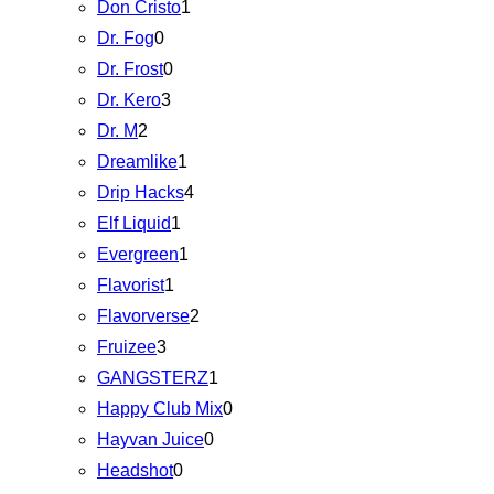
Don Cristo
1
Dr. Fog
0
Dr. Frost
0
Dr. Kero
3
Dr. M
2
Dreamlike
1
Drip Hacks
4
Elf Liquid
1
Evergreen
1
Flavorist
1
Flavorverse
2
Fruizee
3
GANGSTERZ
1
Happy Club Mix
0
Hayvan Juice
0
Headshot
0