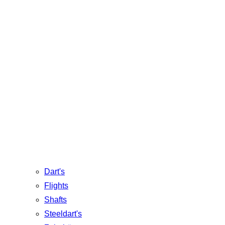
Dart's
Flights
Shafts
Steeldart's