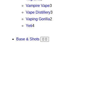
Vampire Vape
3
Vape Distillery
3
Vaping Gorilla
2
Yeti
4
Base & Shots