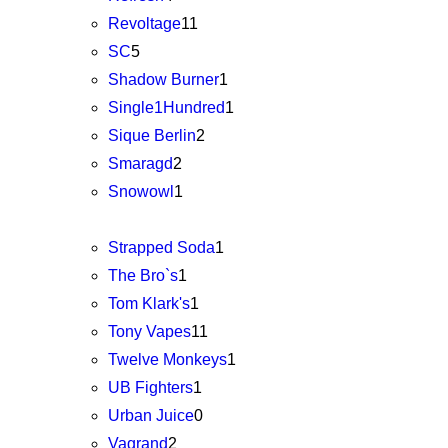
Revoltage
11
SC
5
Shadow Burner
1
Single1Hundred
1
Sique Berlin
2
Smaragd
2
Snowowl
1
Strapped Soda
1
The Bro`s
1
Tom Klark's
1
Tony Vapes
11
Twelve Monkeys
1
UB Fighters
1
Urban Juice
0
Vagrand
2