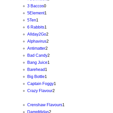
3 Baccos
0
5Element
1
5Ten
1
6 Rabbits
1
Allday2Go
2
Alphavirus
2
Antimatter
2
Bad Candy
2
Bang Juice
1
Barehead
1
Big Bottle
1
Captain Foggy
1
Crazy Flavour
2
Crenshaw Flavours
1
Dampfdidas
2