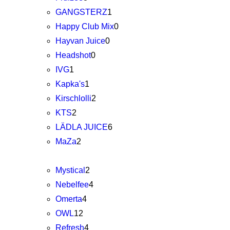
GANGSTERZ
1
Happy Club Mix
0
Hayvan Juice
0
Headshot
0
IVG
1
Kapka's
1
Kirschlolli
2
KTS
2
LÄDLA JUICE
6
MaZa
2
Mystical
2
Nebelfee
4
Omerta
4
OWL
12
Refresh
4