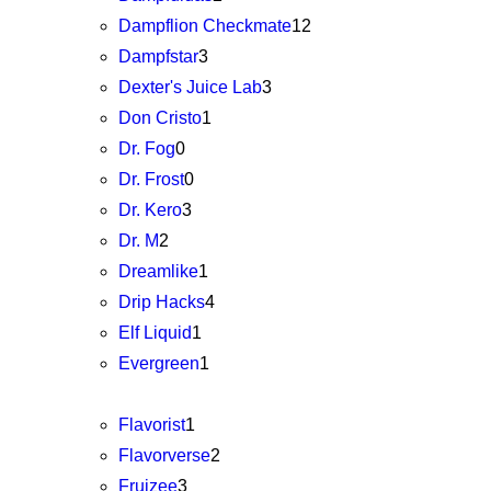
Dampflion Checkmate
12
Dampfstar
3
Dexter's Juice Lab
3
Don Cristo
1
Dr. Fog
0
Dr. Frost
0
Dr. Kero
3
Dr. M
2
Dreamlike
1
Drip Hacks
4
Elf Liquid
1
Evergreen
1
Flavorist
1
Flavorverse
2
Fruizee
3