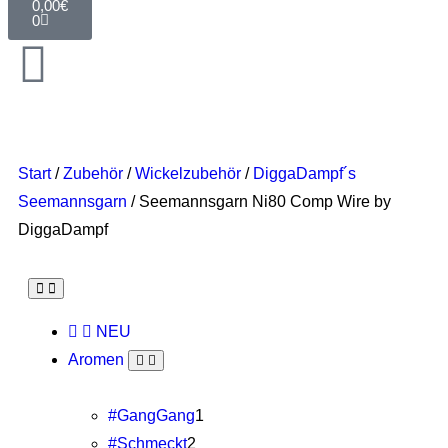
0,00
€
0
Start
/
Zubehör
/
Wickelzubehör
/
DiggaDampf´s
Seemannsgarn
/ Seemannsgarn Ni80 Comp Wire by
DiggaDampf
NEU
Aromen
#GangGang
1
#Schmeckt
2