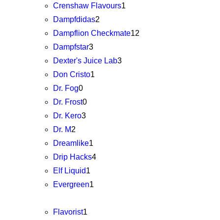
Crenshaw Flavours
1
Dampfdidas
2
Dampflion Checkmate
12
Dampfstar
3
Dexter's Juice Lab
3
Don Cristo
1
Dr. Fog
0
Dr. Frost
0
Dr. Kero
3
Dr. M
2
Dreamlike
1
Drip Hacks
4
Elf Liquid
1
Evergreen
1
Flavorist
1