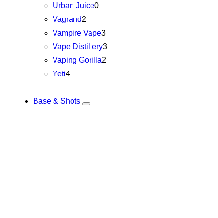
Urban Juice
0
Vagrand
2
Vampire Vape
3
Vape Distillery
3
Vaping Gorilla
2
Yeti
4
Base & Shots