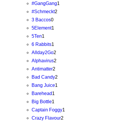
#GangGang
1
#Schmeckt
2
3 Baccos
0
5Element
1
5Ten
1
6 Rabbits
1
Allday2Go
2
Alphavirus
2
Antimatter
2
Bad Candy
2
Bang Juice
1
Barehead
1
Big Bottle
1
Captain Foggy
1
Crazy Flavour
2