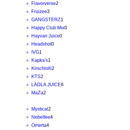
Flavorverse
2
Fruizee
3
GANGSTERZ
1
Happy Club Mix
0
Hayvan Juice
0
Headshot
0
IVG
1
Kapka's
1
Kirschlolli
2
KTS
2
LÄDLA JUICE
6
MaZa
2
Mystical
2
Nebelfee
4
Omerta
4