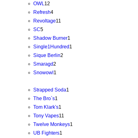
OWL
12
Refresh
4
Revoltage
11
SC
5
Shadow Burner
1
Single1Hundred
1
Sique Berlin
2
Smaragd
2
Snowowl
1
Strapped Soda
1
The Bro`s
1
Tom Klark's
1
Tony Vapes
11
Twelve Monkeys
1
UB Fighters
1