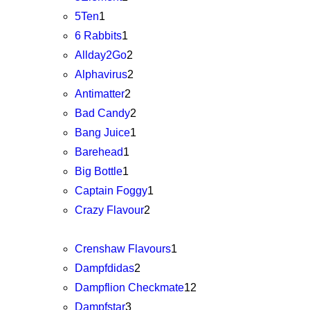
5Ten
1
6 Rabbits
1
Allday2Go
2
Alphavirus
2
Antimatter
2
Bad Candy
2
Bang Juice
1
Barehead
1
Big Bottle
1
Captain Foggy
1
Crazy Flavour
2
Crenshaw Flavours
1
Dampfdidas
2
Dampflion Checkmate
12
Dampfstar
3