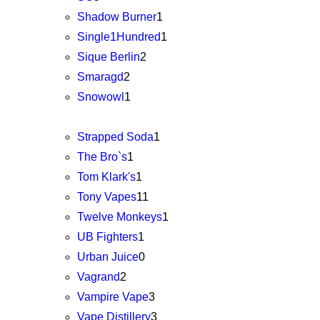
Shadow Burner
1
Single1Hundred
1
Sique Berlin
2
Smaragd
2
Snowowl
1
Strapped Soda
1
The Bro`s
1
Tom Klark's
1
Tony Vapes
11
Twelve Monkeys
1
UB Fighters
1
Urban Juice
0
Vagrand
2
Vampire Vape
3
Vape Distillery
3