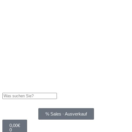
% Sales · Ausverkauf
0,00
€
0