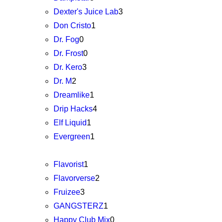
Dexter's Juice Lab
3
Don Cristo
1
Dr. Fog
0
Dr. Frost
0
Dr. Kero
3
Dr. M
2
Dreamlike
1
Drip Hacks
4
Elf Liquid
1
Evergreen
1
Flavorist
1
Flavorverse
2
Fruizee
3
GANGSTERZ
1
Happy Club Mix
0