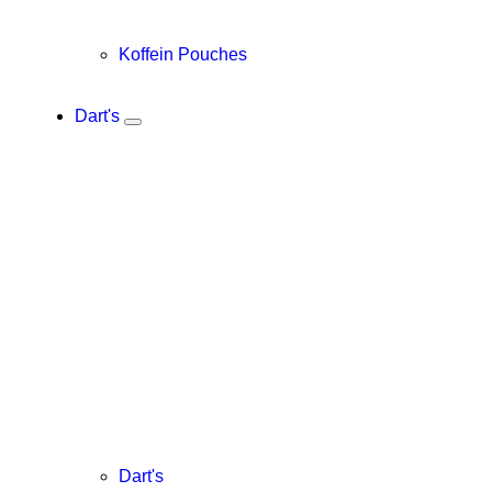
Koffein Pouches
Dart's
Dart's