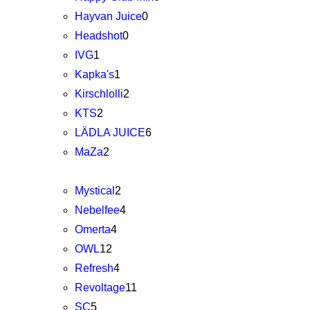
Hayvan Juice
0
Headshot
0
IVG
1
Kapka's
1
Kirschlolli
2
KTS
2
LÄDLA JUICE
6
MaZa
2
Mystical
2
Nebelfee
4
Omerta
4
OWL
12
Refresh
4
Revoltage
11
SC
5