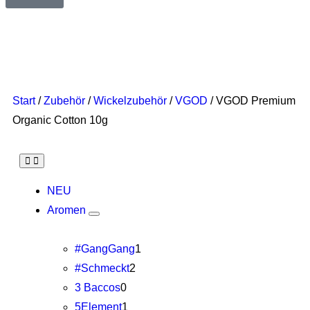
Start
/
Zubehör
/
Wickelzubehör
/
VGOD
/ VGOD Premium
Organic Cotton 10g
NEU
Aromen
#GangGang
1
#Schmeckt
2
3 Baccos
0
5Element
1