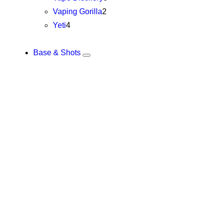
Vaping Gorilla
2
Yeti
4
Base & Shots