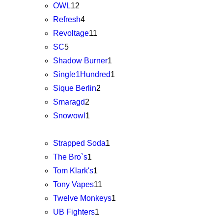
OWL
12
Refresh
4
Revoltage
11
SC
5
Shadow Burner
1
Single1Hundred
1
Sique Berlin
2
Smaragd
2
Snowowl
1
Strapped Soda
1
The Bro`s
1
Tom Klark's
1
Tony Vapes
11
Twelve Monkeys
1
UB Fighters
1