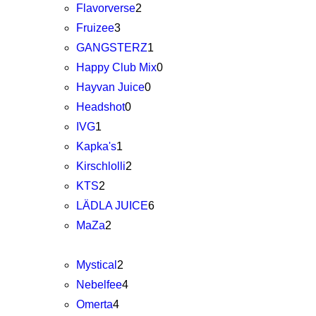
Flavorverse
2
Fruizee
3
GANGSTERZ
1
Happy Club Mix
0
Hayvan Juice
0
Headshot
0
IVG
1
Kapka's
1
Kirschlolli
2
KTS
2
LÄDLA JUICE
6
MaZa
2
Mystical
2
Nebelfee
4
Omerta
4