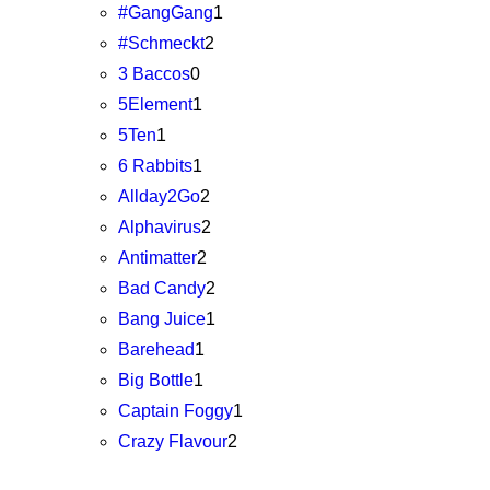
#GangGang
1
#Schmeckt
2
3 Baccos
0
5Element
1
5Ten
1
6 Rabbits
1
Allday2Go
2
Alphavirus
2
Antimatter
2
Bad Candy
2
Bang Juice
1
Barehead
1
Big Bottle
1
Captain Foggy
1
Crazy Flavour
2