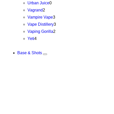
Urban Juice
0
Vagrand
2
Vampire Vape
3
Vape Distillery
3
Vaping Gorilla
2
Yeti
4
Base & Shots