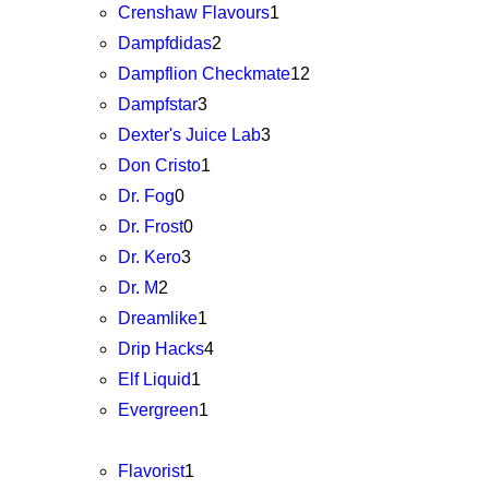
Crenshaw Flavours
1
Dampfdidas
2
Dampflion Checkmate
12
Dampfstar
3
Dexter's Juice Lab
3
Don Cristo
1
Dr. Fog
0
Dr. Frost
0
Dr. Kero
3
Dr. M
2
Dreamlike
1
Drip Hacks
4
Elf Liquid
1
Evergreen
1
Flavorist
1