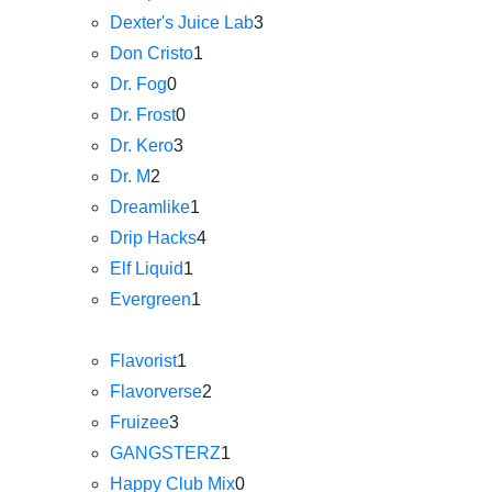
Dexter's Juice Lab
3
Don Cristo
1
Dr. Fog
0
Dr. Frost
0
Dr. Kero
3
Dr. M
2
Dreamlike
1
Drip Hacks
4
Elf Liquid
1
Evergreen
1
Flavorist
1
Flavorverse
2
Fruizee
3
GANGSTERZ
1
Happy Club Mix
0