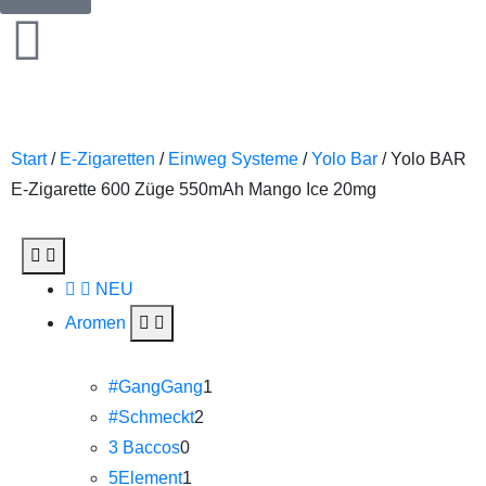
Start
/
E-Zigaretten
/
Einweg Systeme
/
Yolo Bar
/ Yolo BAR
E-Zigarette 600 Züge 550mAh Mango Ice 20mg
NEU
Aromen
#GangGang
1
#Schmeckt
2
3 Baccos
0
5Element
1