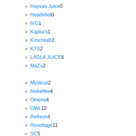
Hayvan Juice
0
Headshot
0
IVG
1
Kapka's
1
Kirschlolli
2
KTS
2
LÄDLA JUICE
6
MaZa
2
Mystical
2
Nebelfee
4
Omerta
4
OWL
12
Refresh
4
Revoltage
11
SC
5