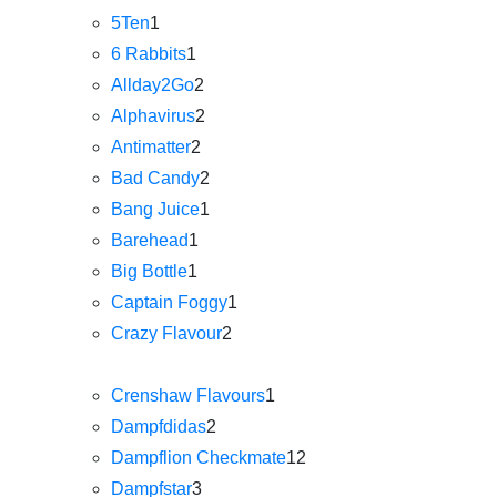
5Ten
1
6 Rabbits
1
Allday2Go
2
Alphavirus
2
Antimatter
2
Bad Candy
2
Bang Juice
1
Barehead
1
Big Bottle
1
Captain Foggy
1
Crazy Flavour
2
Crenshaw Flavours
1
Dampfdidas
2
Dampflion Checkmate
12
Dampfstar
3