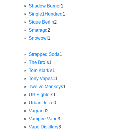
Shadow Burner
1
Single1Hundred
1
Sique Berlin
2
Smaragd
2
Snowowl
1
Strapped Soda
1
The Bro`s
1
Tom Klark's
1
Tony Vapes
11
Twelve Monkeys
1
UB Fighters
1
Urban Juice
0
Vagrand
2
Vampire Vape
3
Vape Distillery
3