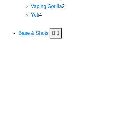
Vaping Gorilla
2
Yeti
4
Base & Shots