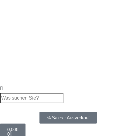
% Sales · Ausverkauf
0,00
€
0