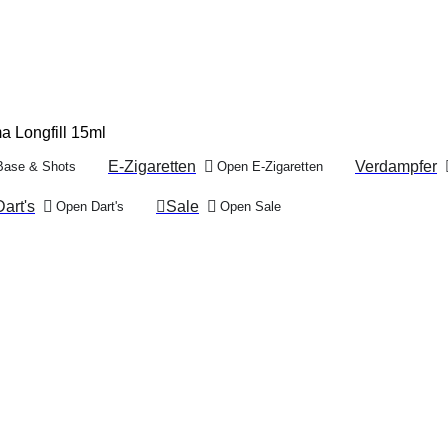
a Longfill 15ml
E-Zigaretten
Verdampfer
Base & Shots
Open E-Zigaretten
Dart's
Sale
Open Dart's
Open Sale