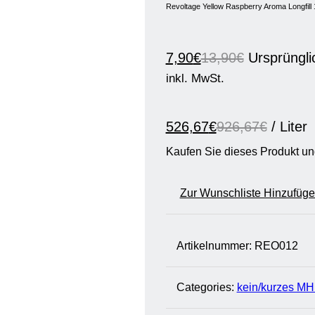
Revoltage Yellow Raspberry Aroma Longfill
7,90
€
13,90
€
Ursprüngli
inkl. MwSt.
526,67
€
926,67
€
/
Liter
Kaufen Sie dieses Produkt u
Zur Wunschliste Hinzufüg
Artikelnummer:
REO012
Categories:
kein/kurzes M