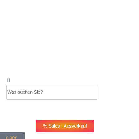
% Sales · Ausverkauf
0,00
€