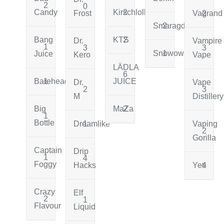
2
0
Candy
Kirschlolli
2
Frost
Vagrand
2
Smaragd
2
Bang
KTS
2
Dr.
Vampire
1
3
3
Snowowl
1
Juice
Kero
Vape
LÄDLA
6
Barehead
1
JUICE
Dr.
Vape
2
3
M
Distillery
Big
MaZa
2
1
Bottle
Dreamlike
1
Vaping
2
Gorilla
Captain
Drip
1
4
Foggy
Hacks
Yeti
4
Crazy
Elf
2
1
Flavour
Liquid