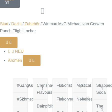
0
Start
/
Dart's
/
Zubehör
/ Winmau MvG Michael van Gerwen
Punch Flight Locher
NEU
Aromen
#GangGang
1
Crenshaw
Flavorist
1
Mystical
2
Strappe
1
1
Flavours
Soda
#Schmeckt
2
Flavorverse
2
Nebelfee
4
Dampfdidas
2
The
1