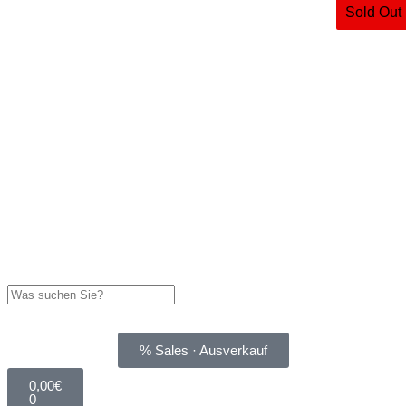
Sold Out
% Sales · Ausverkauf
0,00
€
0