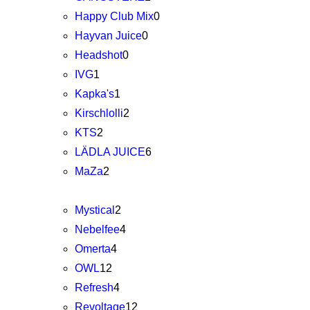
Happy Club Mix
0
Hayvan Juice
0
Headshot
0
IVG
1
Kapka's
1
Kirschlolli
2
KTS
2
LÄDLA JUICE
6
MaZa
2
Mystical
2
Nebelfee
4
Omerta
4
OWL
12
Refresh
4
Revoltage
12