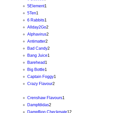
5Element
1
5Ten
1
6 Rabbits
1
Allday2Go
2
Alphavirus
2
Antimatter
2
Bad Candy
2
Bang Juice
1
Barehead
1
Big Bottle
1
Captain Foggy
1
Crazy Flavour
2
Crenshaw Flavours
1
Dampfdidas
2
Dampflion Checkmate
12