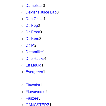
Dampfstar
3
Dexter's Juice Lab
3
Don Cristo
1
Dr. Fog
0
Dr. Frost
0
Dr. Kero
3
Dr. M
2
Dreamlike
1
Drip Hacks
4
Elf Liquid
1
Evergreen
1
Flavorist
1
Flavorverse
2
Fruizee
3
GANGSTERZ
1