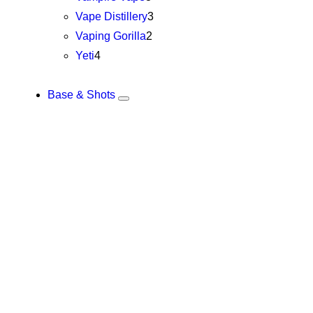
Vape Distillery
3
Vaping Gorilla
2
Yeti
4
Base & Shots