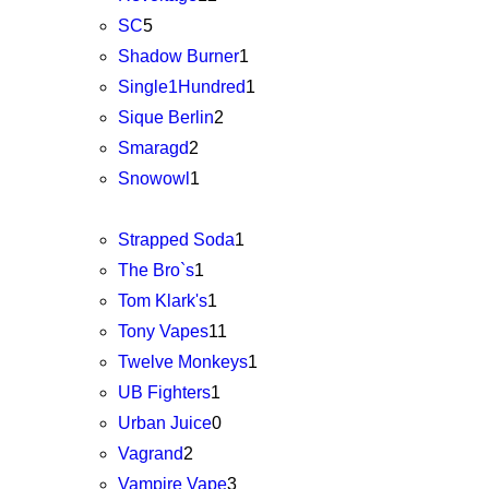
SC
5
Shadow Burner
1
Single1Hundred
1
Sique Berlin
2
Smaragd
2
Snowowl
1
Strapped Soda
1
The Bro`s
1
Tom Klark's
1
Tony Vapes
11
Twelve Monkeys
1
UB Fighters
1
Urban Juice
0
Vagrand
2
Vampire Vape
3