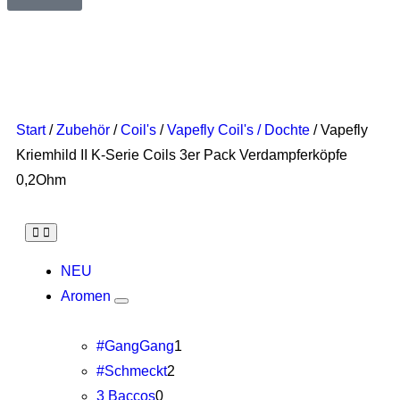
Start
/
Zubehör
/
Coil's
/
Vapefly Coil's / Dochte
/ Vapefly
Kriemhild II K-Serie Coils 3er Pack Verdampferköpfe
0,2Ohm
NEU
Aromen
#GangGang
1
#Schmeckt
2
3 Baccos
0