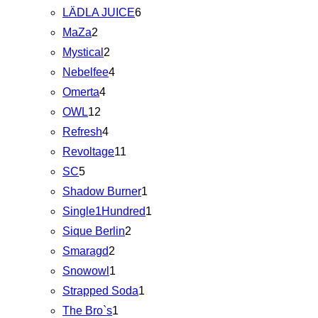
LÄDLA JUICE
6
MaZa
2
Mystical
2
Nebelfee
4
Omerta
4
OWL
12
Refresh
4
Revoltage
11
SC
5
Shadow Burner
1
Single1Hundred
1
Sique Berlin
2
Smaragd
2
Snowowl
1
Strapped Soda
1
The Bro`s
1