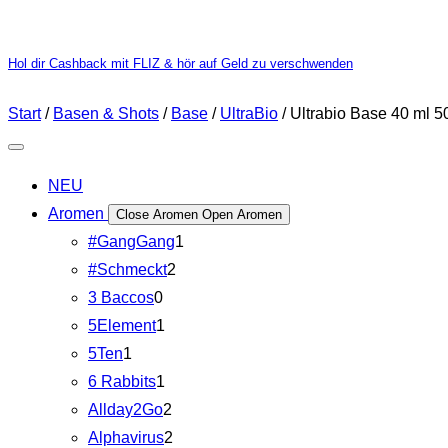
Hol dir Cashback mit FLIZ & hör auf Geld zu verschwenden
Start
/
Basen & Shots
/
Base
/
UltraBio
/ Ultrabio Base 40 ml 
NEU
Aromen
Close Aromen
Open Aromen
#GangGang
1
#Schmeckt
2
3 Baccos
0
5Element
1
5Ten
1
6 Rabbits
1
Allday2Go
2
Alphavirus
2