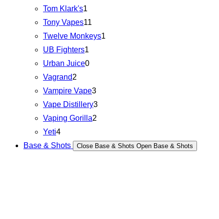
Tom Klark's
1
Tony Vapes
11
Twelve Monkeys
1
UB Fighters
1
Urban Juice
0
Vagrand
2
Vampire Vape
3
Vape Distillery
3
Vaping Gorilla
2
Yeti
4
Base & Shots
Close Base & Shots
Open Base & Shots