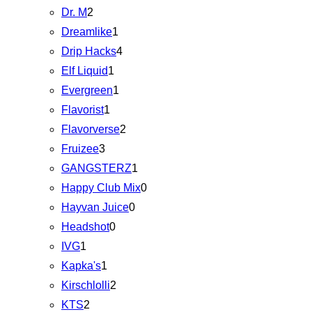
Dr. M
2
Dreamlike
1
Drip Hacks
4
Elf Liquid
1
Evergreen
1
Flavorist
1
Flavorverse
2
Fruizee
3
GANGSTERZ
1
Happy Club Mix
0
Hayvan Juice
0
Headshot
0
IVG
1
Kapka's
1
Kirschlolli
2
KTS
2