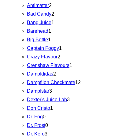
Antimatter
2
Bad Candy
2
Bang Juice
1
Barehead
1
Big Bottle
1
Captain Foggy
1
Crazy Flavour
2
Crenshaw Flavours
1
Dampfdidas
2
Dampflion Checkmate
12
Dampfstar
3
Dexter's Juice Lab
3
Don Cristo
1
Dr. Fog
0
Dr. Frost
0
Dr. Kero
3