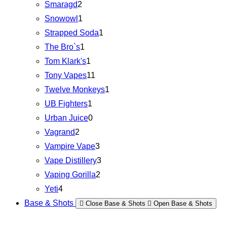
Smaragd
2
Snowowl
1
Strapped Soda
1
The Bro`s
1
Tom Klark's
1
Tony Vapes
11
Twelve Monkeys
1
UB Fighters
1
Urban Juice
0
Vagrand
2
Vampire Vape
3
Vape Distillery
3
Vaping Gorilla
2
Yeti
4
Base & Shots
Close Base & Shots
Open Base & Shots