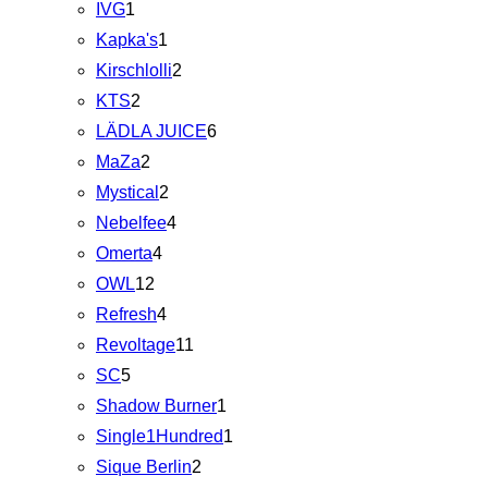
IVG
1
Kapka's
1
Kirschlolli
2
KTS
2
LÄDLA JUICE
6
MaZa
2
Mystical
2
Nebelfee
4
Omerta
4
OWL
12
Refresh
4
Revoltage
11
SC
5
Shadow Burner
1
Single1Hundred
1
Sique Berlin
2