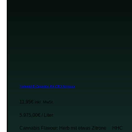
Freigeist E-Zigarette 4% CBD Amnesia
11,95
€
inkl. MwSt.
5.975,00
€
/
Liter
Cannabis Flavour: Herb mit etwas Zitrone HHC