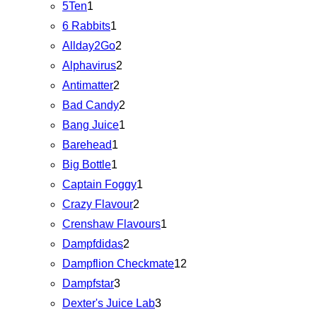
5Ten
1
6 Rabbits
1
Allday2Go
2
Alphavirus
2
Antimatter
2
Bad Candy
2
Bang Juice
1
Barehead
1
Big Bottle
1
Captain Foggy
1
Crazy Flavour
2
Crenshaw Flavours
1
Dampfdidas
2
Dampflion Checkmate
12
Dampfstar
3
Dexter's Juice Lab
3