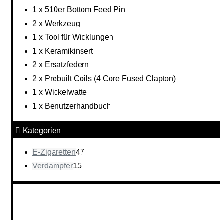
1 x 510er Bottom Feed Pin
2 x Werkzeug
1 x Tool für Wicklungen
1 x Keramikinsert
2 x Ersatzfedern
2 x Prebuilt Coils (4 Core Fused Clapton)
1 x Wickelwatte
1 x Benutzerhandbuch
Kategorien
E-Zigaretten
47
Verdampfer
15