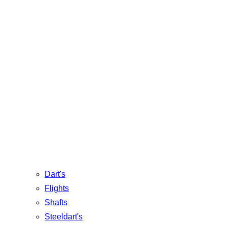
Dart's
Flights
Shafts
Steeldart's