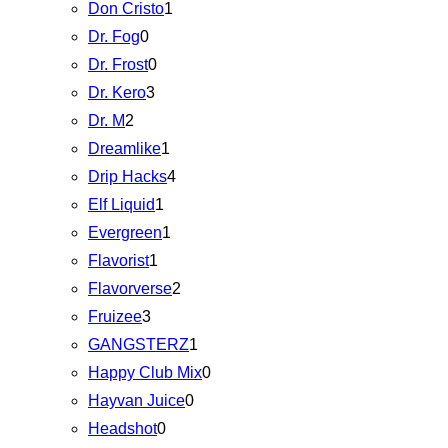
Don Cristo
1
Dr. Fog
0
Dr. Frost
0
Dr. Kero
3
Dr. M
2
Dreamlike
1
Drip Hacks
4
Elf Liquid
1
Evergreen
1
Flavorist
1
Flavorverse
2
Fruizee
3
GANGSTERZ
1
Happy Club Mix
0
Hayvan Juice
0
Headshot
0