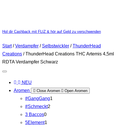
Hol dir Cashback mit FLIZ & hör auf Geld zu verschwenden
Start
/
Verdampfer
/
Selbstwickler
/
ThunderHead
Creations
/ ThunderHead Creations THC Artemis 4,5ml
RDTA Verdampfer Schwarz
NEU
Aromen
Close Aromen
Open Aromen
#GangGang
1
#Schmeckt
2
3 Baccos
0
5Element
1