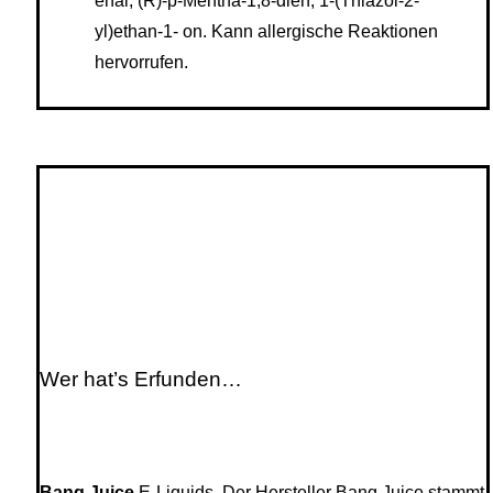
enal, (R)-p-Mentha-1,8-dien, 1-(Thiazol-2-
yl)ethan-1- on. Kann allergische Reaktionen
hervorrufen.
Wer hat’s Erfunden…
Bang Juice
E-Liquids. Der Hersteller Bang Juice stammt