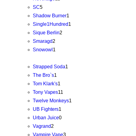
SC
5
Shadow Burner
1
Single1Hundred
1
Sique Berlin
2
Smaragd
2
Snowowl
1
Strapped Soda
1
The Bro`s
1
Tom Klark's
1
Tony Vapes
11
Twelve Monkeys
1
UB Fighters
1
Urban Juice
0
Vagrand
2
Vampire Vape
3