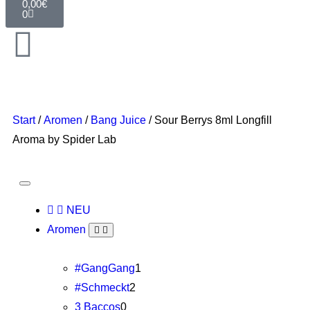
0,00
€
0
Start
/
Aromen
/
Bang Juice
/ Sour Berrys 8ml Longfill
Aroma by Spider Lab
NEU
Aromen
#GangGang
1
#Schmeckt
2
3 Baccos
0