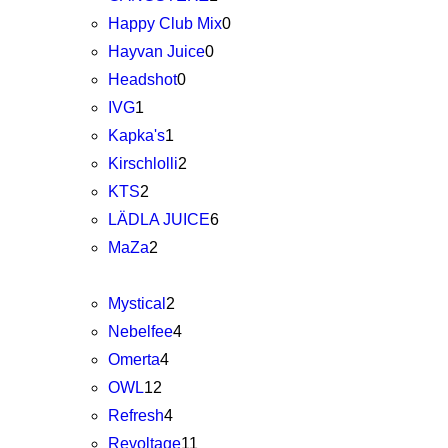
Happy Club Mix
0
Hayvan Juice
0
Headshot
0
IVG
1
Kapka's
1
Kirschlolli
2
KTS
2
LÄDLA JUICE
6
MaZa
2
Mystical
2
Nebelfee
4
Omerta
4
OWL
12
Refresh
4
Revoltage
11