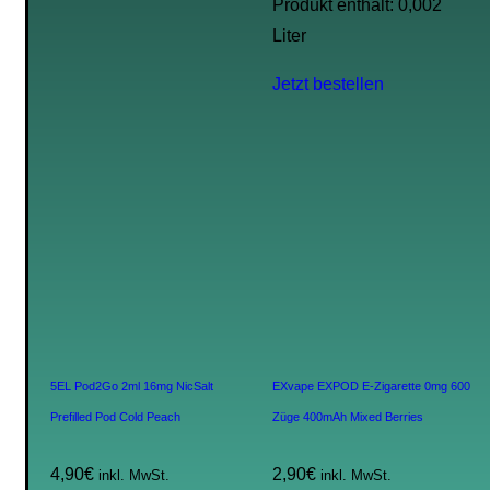
Produkt enthält: 0,002
Liter
Jetzt bestellen
5EL Pod2Go 2ml 16mg NicSalt
EXvape EXPOD E-Zigarette 0mg 600
Prefilled Pod Cold Peach
Züge 400mAh Mixed Berries
4,90
€
2,90
€
inkl. MwSt.
inkl. MwSt.