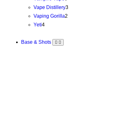
Vape Distillery
3
Vaping Gorilla
2
Yeti
4
Base & Shots