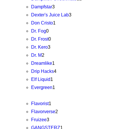
Dampfstar
3
Dexter's Juice Lab
3
Don Cristo
1
Dr. Fog
0
Dr. Frost
0
Dr. Kero
3
Dr. M
2
Dreamlike
1
Drip Hacks
4
Elf Liquid
1
Evergreen
1
Flavorist
1
Flavorverse
2
Fruizee
3
GANGSTERZ
1