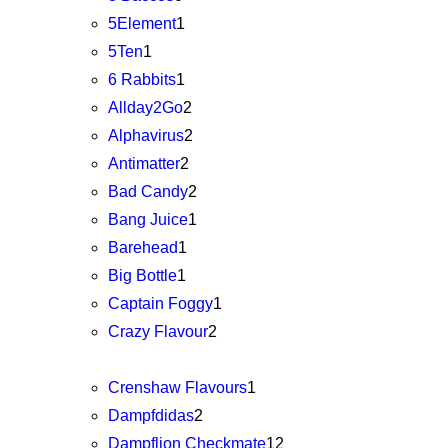
5Element
1
5Ten
1
6 Rabbits
1
Allday2Go
2
Alphavirus
2
Antimatter
2
Bad Candy
2
Bang Juice
1
Barehead
1
Big Bottle
1
Captain Foggy
1
Crazy Flavour
2
Crenshaw Flavours
1
Dampfdidas
2
Dampflion Checkmate
12