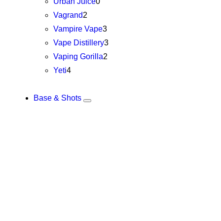
Urban Juice
0
Vagrand
2
Vampire Vape
3
Vape Distillery
3
Vaping Gorilla
2
Yeti
4
Base & Shots