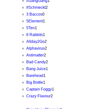
#GangGang
1
#Schmeckt
2
3 Baccos
0
5Element
1
5Ten
1
6 Rabbits
1
Allday2Go
2
Alphavirus
2
Antimatter
2
Bad Candy
2
Bang Juice
1
Barehead
1
Big Bottle
1
Captain Foggy
1
Crazy Flavour
2