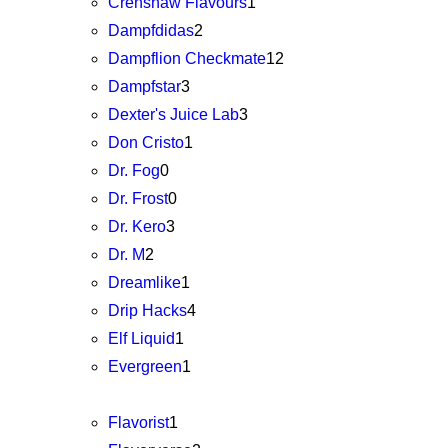
Crenshaw Flavours
1
Dampfdidas
2
Dampflion Checkmate
12
Dampfstar
3
Dexter's Juice Lab
3
Don Cristo
1
Dr. Fog
0
Dr. Frost
0
Dr. Kero
3
Dr. M
2
Dreamlike
1
Drip Hacks
4
Elf Liquid
1
Evergreen
1
Flavorist
1