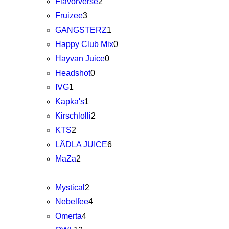
Flavorverse
2
Fruizee
3
GANGSTERZ
1
Happy Club Mix
0
Hayvan Juice
0
Headshot
0
IVG
1
Kapka's
1
Kirschlolli
2
KTS
2
LÄDLA JUICE
6
MaZa
2
Mystical
2
Nebelfee
4
Omerta
4