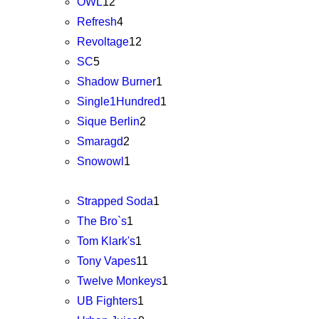
OWL
12
Refresh
4
Revoltage
12
SC
5
Shadow Burner
1
Single1Hundred
1
Sique Berlin
2
Smaragd
2
Snowowl
1
Strapped Soda
1
The Bro`s
1
Tom Klark's
1
Tony Vapes
11
Twelve Monkeys
1
UB Fighters
1