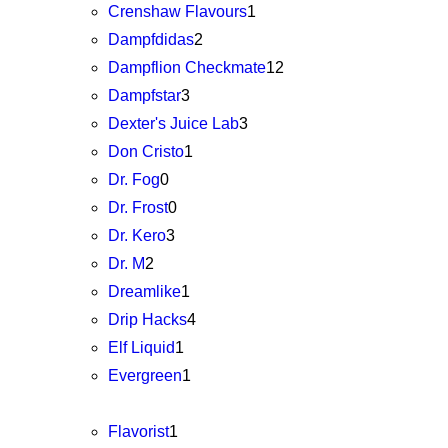
Crenshaw Flavours
1
Dampfdidas
2
Dampflion Checkmate
12
Dampfstar
3
Dexter's Juice Lab
3
Don Cristo
1
Dr. Fog
0
Dr. Frost
0
Dr. Kero
3
Dr. M
2
Dreamlike
1
Drip Hacks
4
Elf Liquid
1
Evergreen
1
Flavorist
1