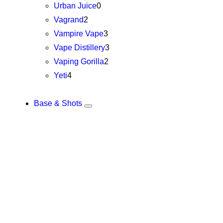
Urban Juice
0
Vagrand
2
Vampire Vape
3
Vape Distillery
3
Vaping Gorilla
2
Yeti
4
Base & Shots