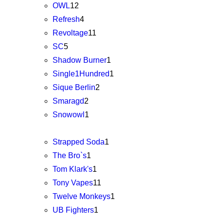
OWL
12
Refresh
4
Revoltage
11
SC
5
Shadow Burner
1
Single1Hundred
1
Sique Berlin
2
Smaragd
2
Snowowl
1
Strapped Soda
1
The Bro`s
1
Tom Klark's
1
Tony Vapes
11
Twelve Monkeys
1
UB Fighters
1