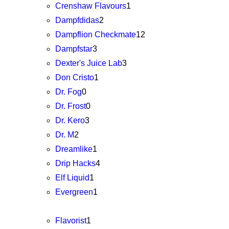
Crenshaw Flavours
1
Dampfdidas
2
Dampflion Checkmate
12
Dampfstar
3
Dexter's Juice Lab
3
Don Cristo
1
Dr. Fog
0
Dr. Frost
0
Dr. Kero
3
Dr. M
2
Dreamlike
1
Drip Hacks
4
Elf Liquid
1
Evergreen
1
Flavorist
1