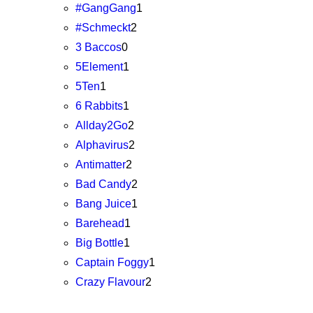
#GangGang
1
#Schmeckt
2
3 Baccos
0
5Element
1
5Ten
1
6 Rabbits
1
Allday2Go
2
Alphavirus
2
Antimatter
2
Bad Candy
2
Bang Juice
1
Barehead
1
Big Bottle
1
Captain Foggy
1
Crazy Flavour
2