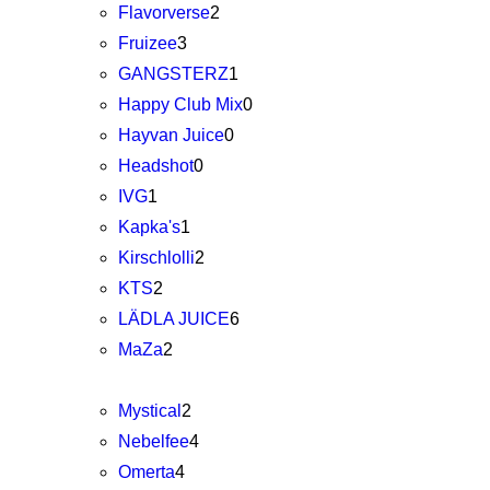
Flavorverse
2
Fruizee
3
GANGSTERZ
1
Happy Club Mix
0
Hayvan Juice
0
Headshot
0
IVG
1
Kapka's
1
Kirschlolli
2
KTS
2
LÄDLA JUICE
6
MaZa
2
Mystical
2
Nebelfee
4
Omerta
4