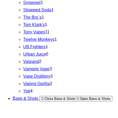
Snowowl
1
Strapped Soda
1
The Bro`s
1
Tom Klark's
1
Tony Vapes
11
Twelve Monkeys
1
UB Fighters
1
Urban Juice
0
Vagrand
2
Vampire Vape
3
Vape Distillery
3
Vaping Gorilla
2
Yeti
4
Base & Shots
Close Base & Shots
Open Base & Shots