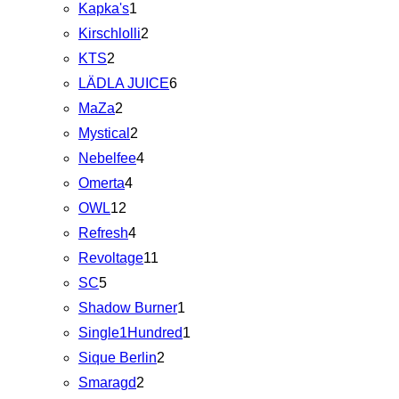
Kapka's
1
Kirschlolli
2
KTS
2
LÄDLA JUICE
6
MaZa
2
Mystical
2
Nebelfee
4
Omerta
4
OWL
12
Refresh
4
Revoltage
11
SC
5
Shadow Burner
1
Single1Hundred
1
Sique Berlin
2
Smaragd
2