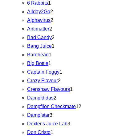
6 Rabbits
1
Allday2Go
2
Alphavirus
2
Antimatter
2
Bad Candy
2
Bang Juice
1
Barehead
1
Big Bottle
1
Captain Foggy
1
Crazy Flavour
2
Crenshaw Flavours
1
Dampfdidas
2
Dampflion Checkmate
12
Dampfstar
3
Dexter's Juice Lab
3
Don Cristo
1