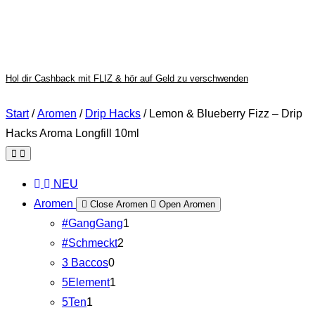
Hol dir Cashback mit FLIZ & hör auf Geld zu verschwenden
Start
/
Aromen
/
Drip Hacks
/ Lemon & Blueberry Fizz – Drip
Hacks Aroma Longfill 10ml
NEU
Aromen
Close Aromen
Open Aromen
#GangGang
1
#Schmeckt
2
3 Baccos
0
5Element
1
5Ten
1