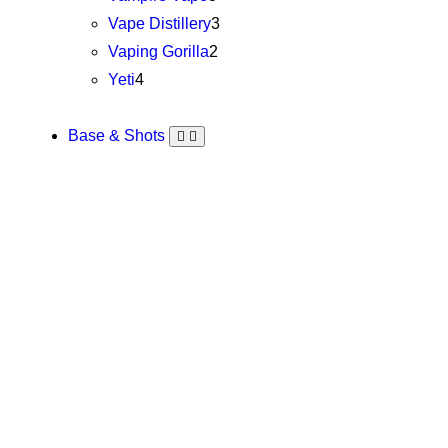
Vape Distillery
3
Vaping Gorilla
2
Yeti
4
Base & Shots