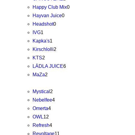
Happy Club Mix
0
Hayvan Juice
0
Headshot
0
IVG
1
Kapka's
1
Kirschlolli
2
KTS
2
LÄDLA JUICE
6
MaZa
2
Mystical
2
Nebelfee
4
Omerta
4
OWL
12
Refresh
4
Revoltage
11