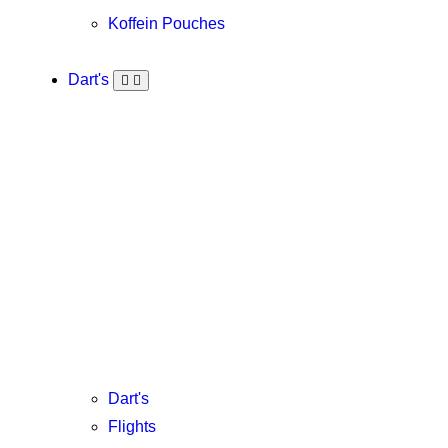
Koffein Pouches
Dart's
Dart's
Flights