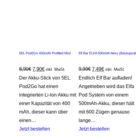
5EL Pod2Go 400mAh Prefilled Mod
Elf Bar ELFA 500mAh Akku (Basisgerät
8,90
€
7,90
€
9,99
€
7,49
€
inkl. MwSt.
inkl. MwSt.
Der Akku-Stick von 5EL
Endlich Elf Bar aufladen!
Pod2Go hat einen
Angetrieben wird das Elfa
integrierten Li-Ion Akku mit
Pod System von einem
einer Kapazität von 400
500mAh-Akku, dieser hält
mAh, dieser kann über
mit 600 Zügen genauso
einen…
lange…
Jetzt bestellen
Jetzt bestellen