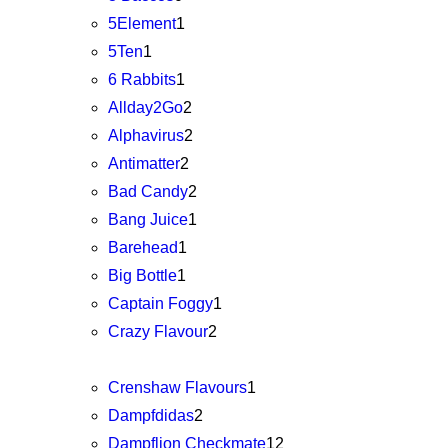
5Element
1
5Ten
1
6 Rabbits
1
Allday2Go
2
Alphavirus
2
Antimatter
2
Bad Candy
2
Bang Juice
1
Barehead
1
Big Bottle
1
Captain Foggy
1
Crazy Flavour
2
Crenshaw Flavours
1
Dampfdidas
2
Dampflion Checkmate
12