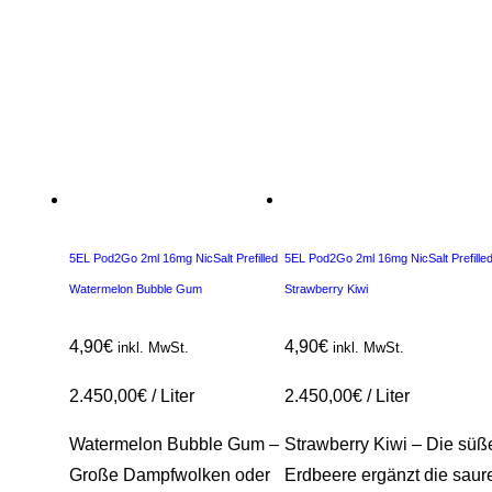
5EL Pod2Go 2ml 16mg NicSalt Prefilled
5EL Pod2Go 2ml 16mg NicSalt Prefille
Watermelon Bubble Gum
Strawberry Kiwi
4,90
€
4,90
€
inkl. MwSt.
inkl. MwSt.
2.450,00
€
/
Liter
2.450,00
€
/
Liter
Watermelon Bubble Gum –
Strawberry Kiwi – Die süß
Große Dampfwolken oder
Erdbeere ergänzt die saur