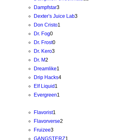
Dampfstar
3
Dexter's Juice Lab
3
Don Cristo
1
Dr. Fog
0
Dr. Frost
0
Dr. Kero
3
Dr. M
2
Dreamlike
1
Drip Hacks
4
Elf Liquid
1
Evergreen
1
Flavorist
1
Flavorverse
2
Fruizee
3
GANGSTERZ
1