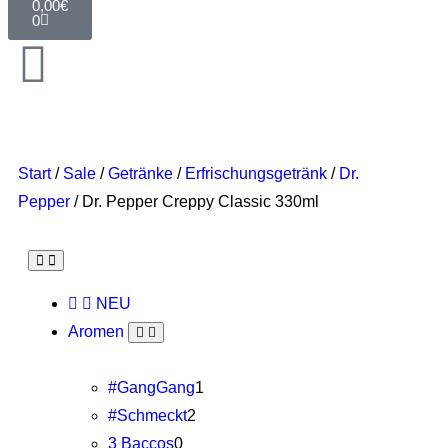
0,00
€
0
Start
/
Sale
/
Getränke
/
Erfrischungsgetränk
/
Dr.
Pepper
/ Dr. Pepper Creppy Classic 330ml
NEU
Aromen
#GangGang
1
#Schmeckt
2
3 Baccos
0