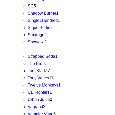
SC
5
Shadow Burner
1
Single1Hundred
1
Sique Berlin
2
Smaragd
2
Snowowl
1
Strapped Soda
1
The Bro`s
1
Tom Klark's
1
Tony Vapes
11
Twelve Monkeys
1
UB Fighters
1
Urban Juice
0
Vagrand
2
Vampire Vape
3