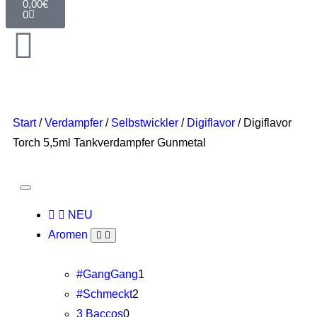
0,00
€
0
Start
/
Verdampfer
/
Selbstwickler
/
Digiflavor
/ Digiflavor
Torch 5,5ml Tankverdampfer Gunmetal
NEU
Aromen
#GangGang
1
#Schmeckt
2
3 Baccos
0