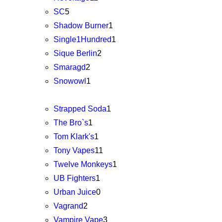
SC
5
Shadow Burner
1
Single1Hundred
1
Sique Berlin
2
Smaragd
2
Snowowl
1
Strapped Soda
1
The Bro`s
1
Tom Klark's
1
Tony Vapes
11
Twelve Monkeys
1
UB Fighters
1
Urban Juice
0
Vagrand
2
Vampire Vape
3