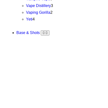
Vape Distillery
3
Vaping Gorilla
2
Yeti
4
Base & Shots