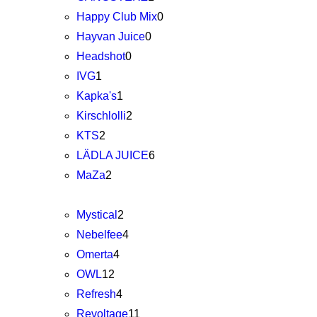
Happy Club Mix
0
Hayvan Juice
0
Headshot
0
IVG
1
Kapka's
1
Kirschlolli
2
KTS
2
LÄDLA JUICE
6
MaZa
2
Mystical
2
Nebelfee
4
Omerta
4
OWL
12
Refresh
4
Revoltage
11