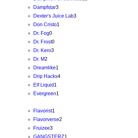
Dampfstar
3
Dexter's Juice Lab
3
Don Cristo
1
Dr. Fog
0
Dr. Frost
0
Dr. Kero
3
Dr. M
2
Dreamlike
1
Drip Hacks
4
Elf Liquid
1
Evergreen
1
Flavorist
1
Flavorverse
2
Fruizee
3
GANGSTERZ
1