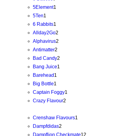
5Element
1
5Ten
1
6 Rabbits
1
Allday2Go
2
Alphavirus
2
Antimatter
2
Bad Candy
2
Bang Juice
1
Barehead
1
Big Bottle
1
Captain Foggy
1
Crazy Flavour
2
Crenshaw Flavours
1
Dampfdidas
2
Dampflion Checkmate
12