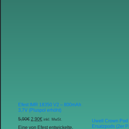
Efest IMR 18350 V2 – 800mAh
3,7V (Pluspol erhöht)
5,90
€
2,90
€
inkl. MwSt.
Uwell Crown Pod
Ersatzpods (2er P
Eine von Efest entwickelte,