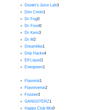
Dexter's Juice Lab
3
Don Cristo
1
Dr. Fog
0
Dr. Frost
0
Dr. Kero
3
Dr. M
2
Dreamlike
1
Drip Hacks
4
Elf Liquid
1
Evergreen
1
Flavorist
1
Flavorverse
2
Fruizee
3
GANGSTERZ
1
Happy Club Mix
0