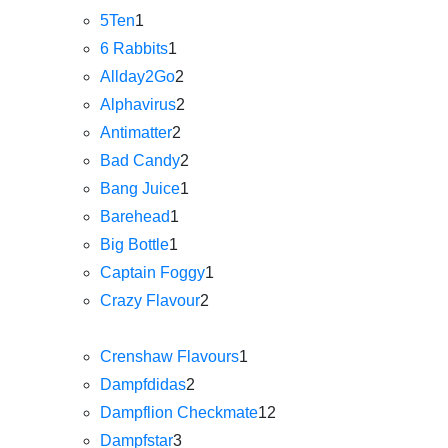
5Ten
1
6 Rabbits
1
Allday2Go
2
Alphavirus
2
Antimatter
2
Bad Candy
2
Bang Juice
1
Barehead
1
Big Bottle
1
Captain Foggy
1
Crazy Flavour
2
Crenshaw Flavours
1
Dampfdidas
2
Dampflion Checkmate
12
Dampfstar
3