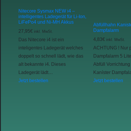
Nitecore Sysmax NEW i4 –
intelligentes Ladegerät für Li-Ion,
LiFePo4 und Ni-MH Akkus
Abfüllhahn Kaniste
Dampfalarm
27,95
€
inkl. MwSt.
4,83
€
Das Nitecore i4 ist ein
inkl. MwSt.
inteligentes Ladegerät welches
ACHTUNG ! Nur pa
doppelt so schnell lädt, wie das
Dampfalarm 5 Lite
alt bekannte i4. Dieses
Abfüll Vorrichtung 
Ladegerät lädt…
Kaníster Dampfala
Jetzt bestellen
Jetzt bestellen