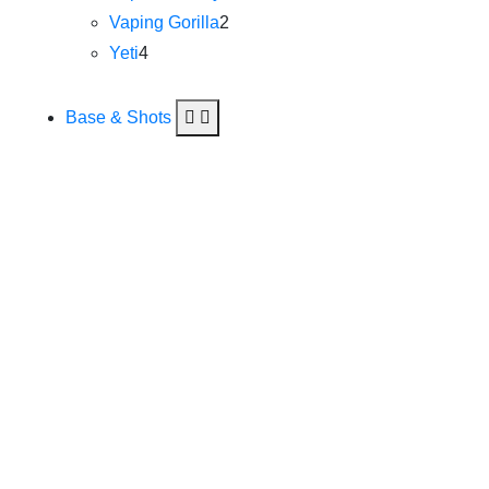
Vaping Gorilla
2
Yeti
4
Base & Shots