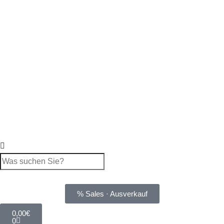
% Sales · Ausverkauf
0,00
€
0