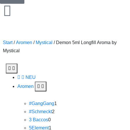
Start
/
Aromen
/
Mystical
/ Demon 5ml Longfill Aroma by
Mystical
NEU
Aromen
#GangGang
1
#Schmeckt
2
3 Baccos
0
5Element
1