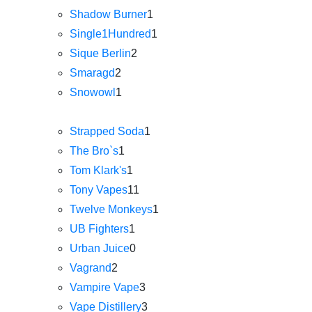
Shadow Burner
1
Single1Hundred
1
Sique Berlin
2
Smaragd
2
Snowowl
1
Strapped Soda
1
The Bro`s
1
Tom Klark's
1
Tony Vapes
11
Twelve Monkeys
1
UB Fighters
1
Urban Juice
0
Vagrand
2
Vampire Vape
3
Vape Distillery
3