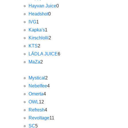
Hayvan Juice
0
Headshot
0
IVG
1
Kapka's
1
Kirschlolli
2
KTS
2
LÄDLA JUICE
6
MaZa
2
Mystical
2
Nebelfee
4
Omerta
4
OWL
12
Refresh
4
Revoltage
11
SC
5