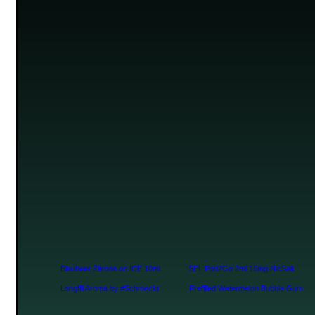
Blaubeer Zitrone on ICE 10ml
5EL Pod2Go 2ml 16mg NicSalt
Longfill Aroma by #Schmeckt
Prefilled Watermelon Bubble Gum