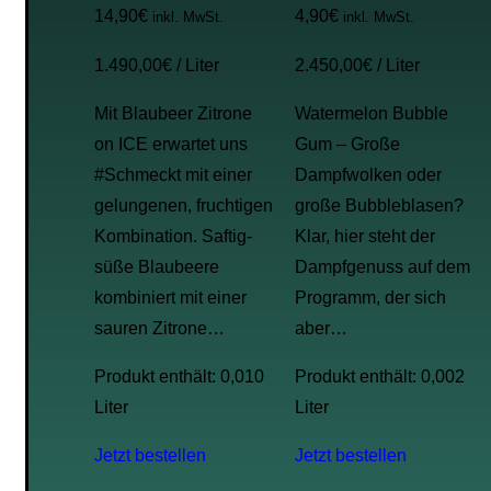
14,90
€
4,90
€
inkl. MwSt.
inkl. MwSt.
1.490,00
€
/
Liter
2.450,00
€
/
Liter
Mit Blaubeer Zitrone
Watermelon Bubble
on ICE erwartet uns
Gum – Große
#Schmeckt mit einer
Dampfwolken oder
gelungenen, fruchtigen
große Bubbleblasen?
Kombination. Saftig-
Klar, hier steht der
süße Blaubeere
Dampfgenuss auf dem
kombiniert mit einer
Programm, der sich
sauren Zitrone…
aber…
Produkt enthält: 0,010
Produkt enthält: 0,002
Liter
Liter
Jetzt bestellen
Jetzt bestellen