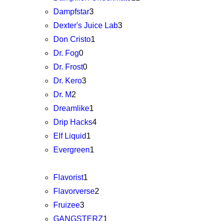
Dampfstar
3
Dexter's Juice Lab
3
Don Cristo
1
Dr. Fog
0
Dr. Frost
0
Dr. Kero
3
Dr. M
2
Dreamlike
1
Drip Hacks
4
Elf Liquid
1
Evergreen
1
Flavorist
1
Flavorverse
2
Fruizee
3
GANGSTERZ
1