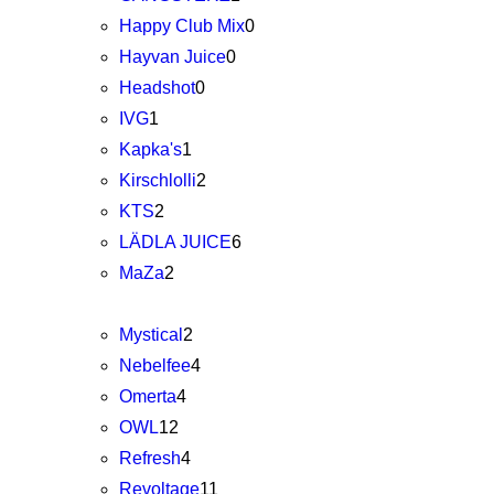
Happy Club Mix
0
Hayvan Juice
0
Headshot
0
IVG
1
Kapka's
1
Kirschlolli
2
KTS
2
LÄDLA JUICE
6
MaZa
2
Mystical
2
Nebelfee
4
Omerta
4
OWL
12
Refresh
4
Revoltage
11