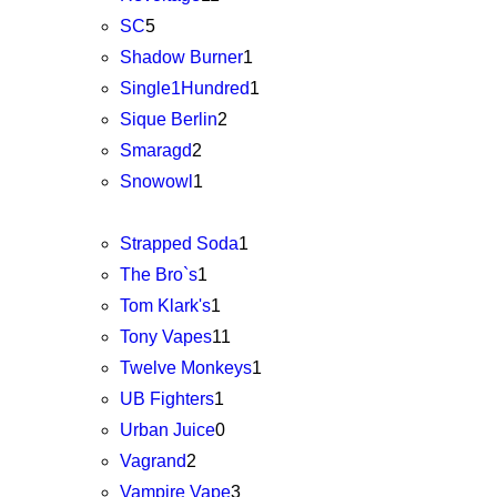
SC
5
Shadow Burner
1
Single1Hundred
1
Sique Berlin
2
Smaragd
2
Snowowl
1
Strapped Soda
1
The Bro`s
1
Tom Klark's
1
Tony Vapes
11
Twelve Monkeys
1
UB Fighters
1
Urban Juice
0
Vagrand
2
Vampire Vape
3