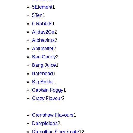
5Element
1
5Ten
1
6 Rabbits
1
Allday2Go
2
Alphavirus
2
Antimatter
2
Bad Candy
2
Bang Juice
1
Barehead
1
Big Bottle
1
Captain Foggy
1
Crazy Flavour
2
Crenshaw Flavours
1
Dampfdidas
2
Dampflion Checkmate
12