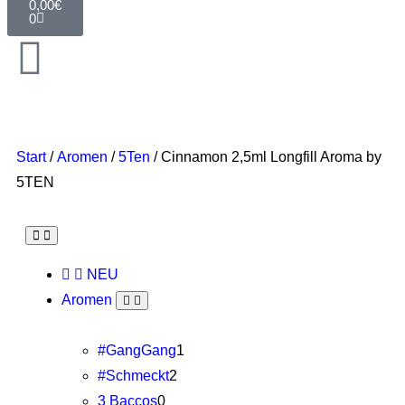
0,00
€
0
Start
/
Aromen
/
5Ten
/ Cinnamon 2,5ml Longfill Aroma by
5TEN
NEU
Aromen
#GangGang
1
#Schmeckt
2
3 Baccos
0