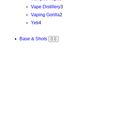
Vape Distillery
3
Vaping Gorilla
2
Yeti
4
Base & Shots