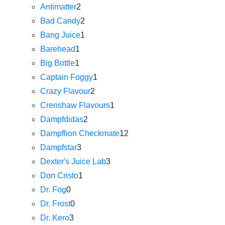
Antimatter
2
Bad Candy
2
Bang Juice
1
Barehead
1
Big Bottle
1
Captain Foggy
1
Crazy Flavour
2
Crenshaw Flavours
1
Dampfdidas
2
Dampflion Checkmate
12
Dampfstar
3
Dexter's Juice Lab
3
Don Cristo
1
Dr. Fog
0
Dr. Frost
0
Dr. Kero
3