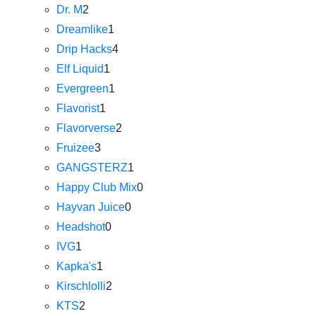
Dr. M
2
Dreamlike
1
Drip Hacks
4
Elf Liquid
1
Evergreen
1
Flavorist
1
Flavorverse
2
Fruizee
3
GANGSTERZ
1
Happy Club Mix
0
Hayvan Juice
0
Headshot
0
IVG
1
Kapka's
1
Kirschlolli
2
KTS
2