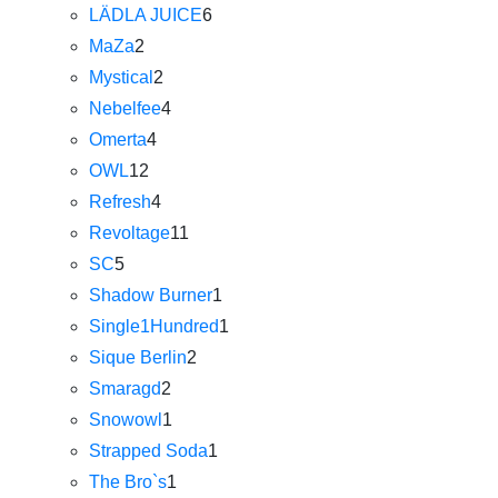
LÄDLA JUICE
6
MaZa
2
Mystical
2
Nebelfee
4
Omerta
4
OWL
12
Refresh
4
Revoltage
11
SC
5
Shadow Burner
1
Single1Hundred
1
Sique Berlin
2
Smaragd
2
Snowowl
1
Strapped Soda
1
The Bro`s
1