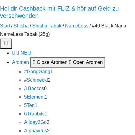
Hol dir Cashback mit FLIZ & hör auf Geld zu
verschwenden
Start
/
Shisha
/
Shisha Tabak
/
NameLess
/ #40 Black Nana,
NameLess Tabak (25g)
NEU
Aromen
Close Aromen
Open Aromen
#GangGang
1
#Schmeckt
2
3 Baccos
0
5Element
1
5Ten
1
6 Rabbits
1
Allday2Go
2
Alphavirus
2