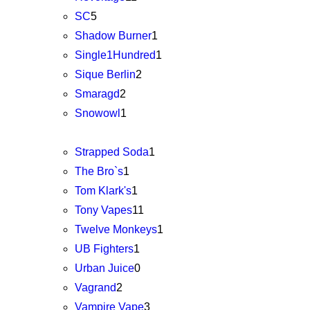
SC
5
Shadow Burner
1
Single1Hundred
1
Sique Berlin
2
Smaragd
2
Snowowl
1
Strapped Soda
1
The Bro`s
1
Tom Klark's
1
Tony Vapes
11
Twelve Monkeys
1
UB Fighters
1
Urban Juice
0
Vagrand
2
Vampire Vape
3