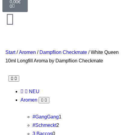
0,00
€
0
Start
/
Aromen
/
Dampflion Checkmate
/ White Queen
10ml Longfill Aroma by Dampflion Checkmate
NEU
Aromen
#GangGang
1
#Schmeckt
2
3 Baccos
0