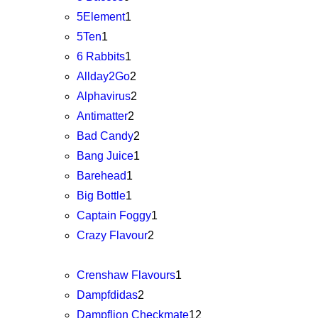
5Element
1
5Ten
1
6 Rabbits
1
Allday2Go
2
Alphavirus
2
Antimatter
2
Bad Candy
2
Bang Juice
1
Barehead
1
Big Bottle
1
Captain Foggy
1
Crazy Flavour
2
Crenshaw Flavours
1
Dampfdidas
2
Dampflion Checkmate
12