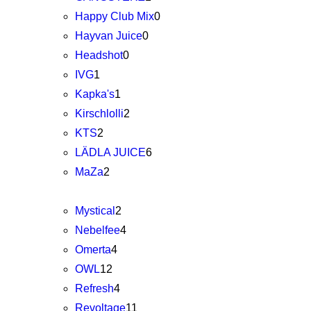
Happy Club Mix
0
Hayvan Juice
0
Headshot
0
IVG
1
Kapka's
1
Kirschlolli
2
KTS
2
LÄDLA JUICE
6
MaZa
2
Mystical
2
Nebelfee
4
Omerta
4
OWL
12
Refresh
4
Revoltage
11