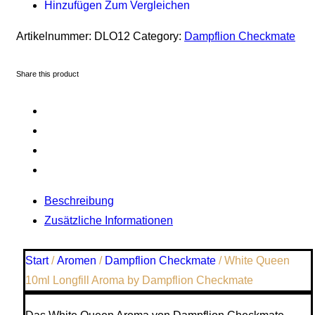
Hinzufügen Zum Vergleichen
Artikelnummer:
DLO12
Category:
Dampflion Checkmate
Share this product
Beschreibung
Zusätzliche Informationen
Start
/
Aromen
/
Dampflion Checkmate
/ White Queen
10ml Longfill Aroma by Dampflion Checkmate