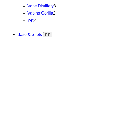
Vape Distillery
3
Vaping Gorilla
2
Yeti
4
Base & Shots