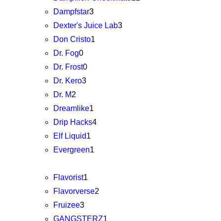
Dampfstar
3
Dexter's Juice Lab
3
Don Cristo
1
Dr. Fog
0
Dr. Frost
0
Dr. Kero
3
Dr. M
2
Dreamlike
1
Drip Hacks
4
Elf Liquid
1
Evergreen
1
Flavorist
1
Flavorverse
2
Fruizee
3
GANGSTERZ
1