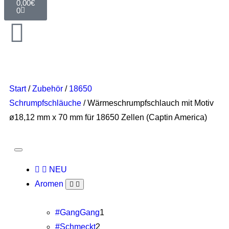
0,00
€
0
Start
/
Zubehör
/
18650
Schrumpfschläuche
/ Wärmeschrumpfschlauch mit Motiv
ø18,12 mm x 70 mm für 18650 Zellen (Captin America)
NEU
Aromen
#GangGang
1
#Schmeckt
2