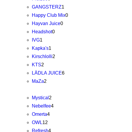
GANGSTERZ
1
Happy Club Mix
0
Hayvan Juice
0
Headshot
0
IVG
1
Kapka's
1
Kirschlolli
2
KTS
2
LÄDLA JUICE
6
MaZa
2
Mystical
2
Nebelfee
4
Omerta
4
OWL
12
Refresh
4