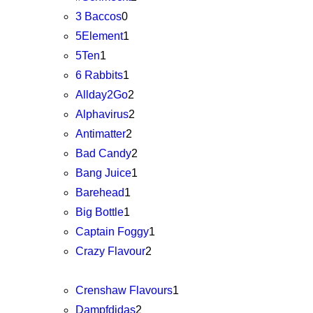
3 Baccos
0
5Element
1
5Ten
1
6 Rabbits
1
Allday2Go
2
Alphavirus
2
Antimatter
2
Bad Candy
2
Bang Juice
1
Barehead
1
Big Bottle
1
Captain Foggy
1
Crazy Flavour
2
Crenshaw Flavours
1
Dampfdidas
2