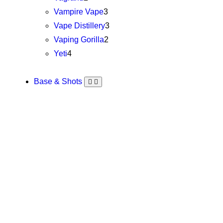
Vampire Vape
3
Vape Distillery
3
Vaping Gorilla
2
Yeti
4
Base & Shots