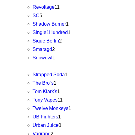
Revoltage
11
SC
5
Shadow Burner
1
Single1Hundred
1
Sique Berlin
2
Smaragd
2
Snowowl
1
Strapped Soda
1
The Bro`s
1
Tom Klark's
1
Tony Vapes
11
Twelve Monkeys
1
UB Fighters
1
Urban Juice
0
Vagrand
2