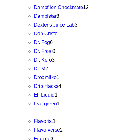
Dampflion Checkmate
12
Dampfstar
3
Dexter's Juice Lab
3
Don Cristo
1
Dr. Fog
0
Dr. Frost
0
Dr. Kero
3
Dr. M
2
Dreamlike
1
Drip Hacks
4
Elf Liquid
1
Evergreen
1
Flavorist
1
Flavorverse
2
Fruizee
3