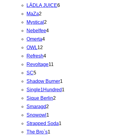
LÄDLA JUICE
6
MaZa
2
Mystical
2
Nebelfee
4
Omerta
4
OWL
12
Refresh
4
Revoltage
11
SC
5
Shadow Burner
1
Single1Hundred
1
Sique Berlin
2
Smaragd
2
Snowowl
1
Strapped Soda
1
The Bro`s
1