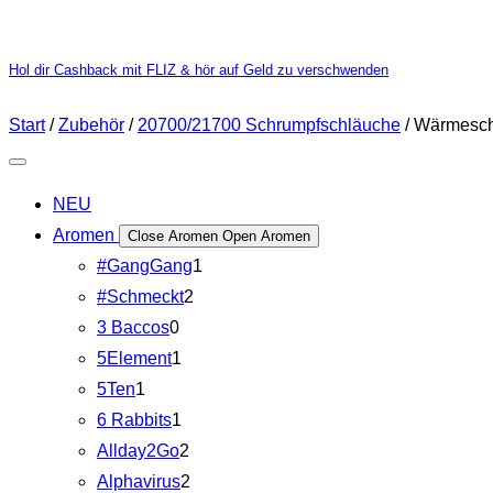
Hol dir Cashback mit FLIZ & hör auf Geld zu verschwenden
Start
/
Zubehör
/
20700/21700 Schrumpfschläuche
/ Wärmesch
NEU
Aromen
Close Aromen
Open Aromen
#GangGang
1
#Schmeckt
2
3 Baccos
0
5Element
1
5Ten
1
6 Rabbits
1
Allday2Go
2
Alphavirus
2