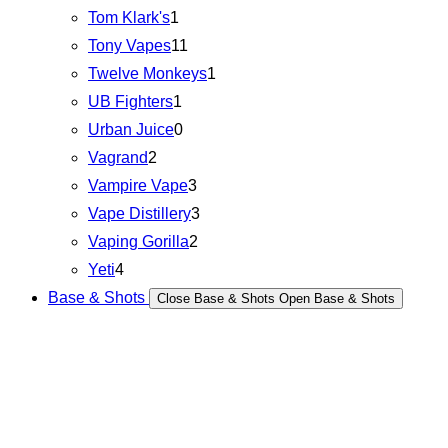
Tom Klark's
1
Tony Vapes
11
Twelve Monkeys
1
UB Fighters
1
Urban Juice
0
Vagrand
2
Vampire Vape
3
Vape Distillery
3
Vaping Gorilla
2
Yeti
4
Base & Shots
Close Base & Shots
Open Base & Shots