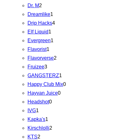
Dr. M
2
Dreamlike
1
Drip Hacks
4
Elf Liquid
1
Evergreen
1
Flavorist
1
Flavorverse
2
Fruizee
3
GANGSTERZ
1
Happy Club Mix
0
Hayvan Juice
0
Headshot
0
IVG
1
Kapka's
1
Kirschlolli
2
KTS
2