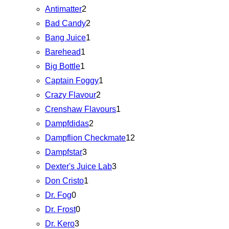
Antimatter
2
Bad Candy
2
Bang Juice
1
Barehead
1
Big Bottle
1
Captain Foggy
1
Crazy Flavour
2
Crenshaw Flavours
1
Dampfdidas
2
Dampflion Checkmate
12
Dampfstar
3
Dexter's Juice Lab
3
Don Cristo
1
Dr. Fog
0
Dr. Frost
0
Dr. Kero
3