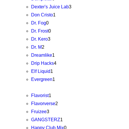
Dexter's Juice Lab
3
Don Cristo
1
Dr. Fog
0
Dr. Frost
0
Dr. Kero
3
Dr. M
2
Dreamlike
1
Drip Hacks
4
Elf Liquid
1
Evergreen
1
Flavorist
1
Flavorverse
2
Fruizee
3
GANGSTERZ
1
Happy Club Mix
0