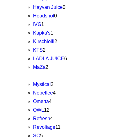
Hayvan Juice
0
Headshot
0
IVG
1
Kapka's
1
Kirschlolli
2
KTS
2
LÄDLA JUICE
6
MaZa
2
Mystical
2
Nebelfee
4
Omerta
4
OWL
12
Refresh
4
Revoltage
11
SC
5