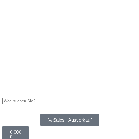
% Sales · Ausverkauf
0,00
€
0