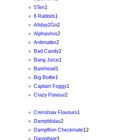
5Ten
1
6 Rabbits
1
Allday2Go
2
Alphavirus
2
Antimatter
2
Bad Candy
2
Bang Juice
1
Barehead
1
Big Bottle
1
Captain Foggy
1
Crazy Flavour
2
Crenshaw Flavours
1
Dampfdidas
2
Dampflion Checkmate
12
Dampfstar
3