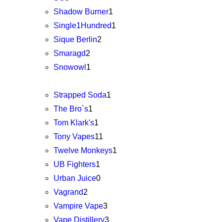
Shadow Burner
1
Single1Hundred
1
Sique Berlin
2
Smaragd
2
Snowowl
1
Strapped Soda
1
The Bro`s
1
Tom Klark's
1
Tony Vapes
11
Twelve Monkeys
1
UB Fighters
1
Urban Juice
0
Vagrand
2
Vampire Vape
3
Vape Distillery
3