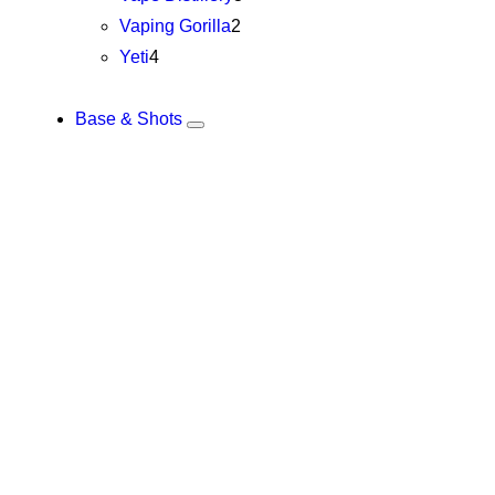
Vaping Gorilla
2
Yeti
4
Base & Shots