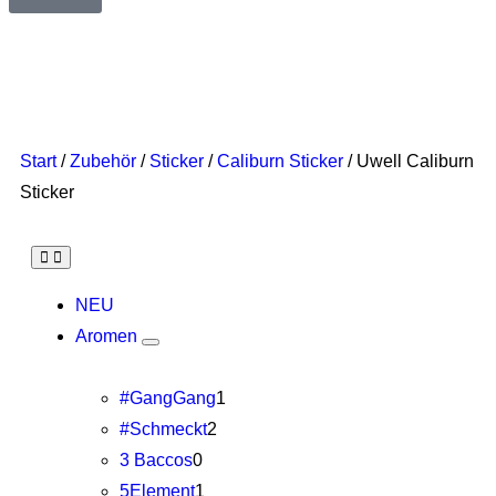
Start
/
Zubehör
/
Sticker
/
Caliburn Sticker
/ Uwell Caliburn
Sticker
NEU
Aromen
#GangGang
1
#Schmeckt
2
3 Baccos
0
5Element
1