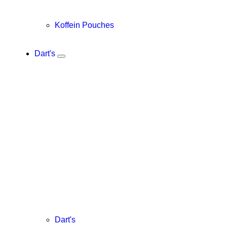
Koffein Pouches
Dart's
Dart's