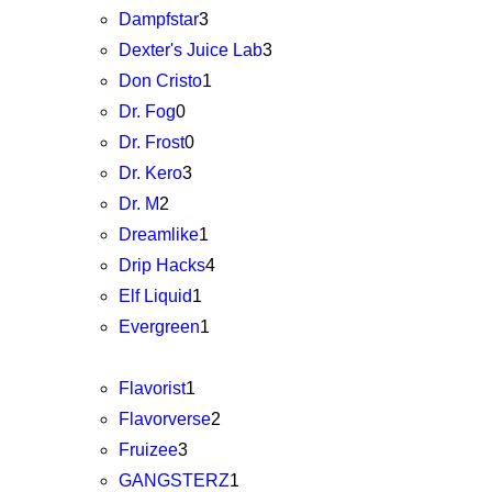
Dampfstar
3
Dexter's Juice Lab
3
Don Cristo
1
Dr. Fog
0
Dr. Frost
0
Dr. Kero
3
Dr. M
2
Dreamlike
1
Drip Hacks
4
Elf Liquid
1
Evergreen
1
Flavorist
1
Flavorverse
2
Fruizee
3
GANGSTERZ
1