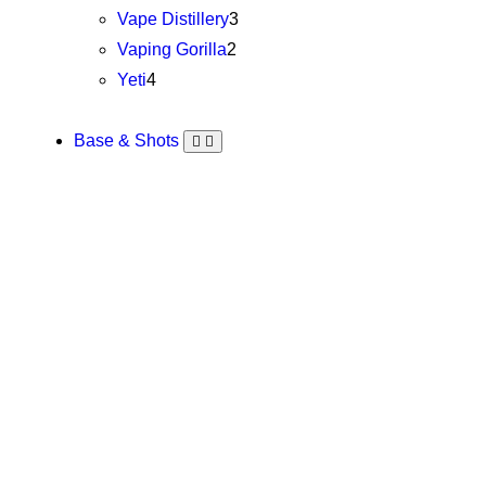
Vape Distillery
3
Vaping Gorilla
2
Yeti
4
Base & Shots