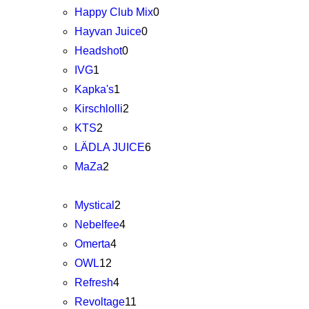
Happy Club Mix
0
Hayvan Juice
0
Headshot
0
IVG
1
Kapka's
1
Kirschlolli
2
KTS
2
LÄDLA JUICE
6
MaZa
2
Mystical
2
Nebelfee
4
Omerta
4
OWL
12
Refresh
4
Revoltage
11