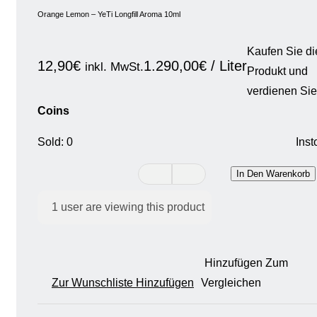
Orange Lemon – YeTi Longfill Aroma 10ml
Kaufen Sie d
12,90
€
1.290,00
€
/
Liter
inkl. MwSt.
Produkt und
verdienen Si
Coins
Sold: 0
Inst
In Den Warenkorb
1
user are viewing this product
Hinzufügen Zum
Zur Wunschliste Hinzufügen
Vergleichen