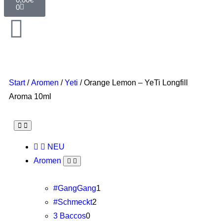
0
Start
/
Aromen
/
Yeti
/ Orange Lemon – YeTi Longfill
Aroma 10ml
NEU
Aromen
#GangGang
1
#Schmeckt
2
3 Baccos
0