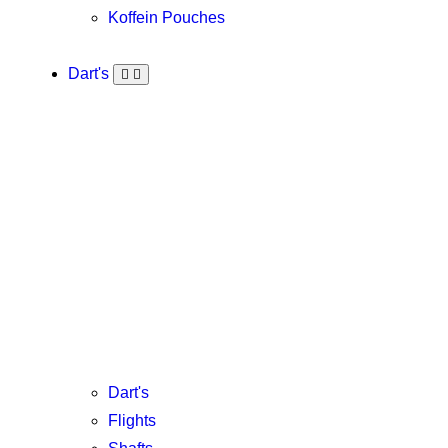
Koffein Pouches
Dart's
Dart's
Flights