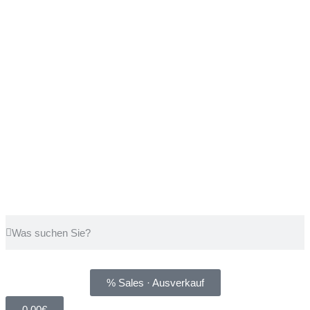
% Sales · Ausverkauf
0,00
€