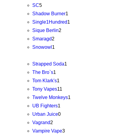
SC
5
Shadow Burner
1
Single1Hundred
1
Sique Berlin
2
Smaragd
2
Snowowl
1
Strapped Soda
1
The Bro`s
1
Tom Klark's
1
Tony Vapes
11
Twelve Monkeys
1
UB Fighters
1
Urban Juice
0
Vagrand
2
Vampire Vape
3