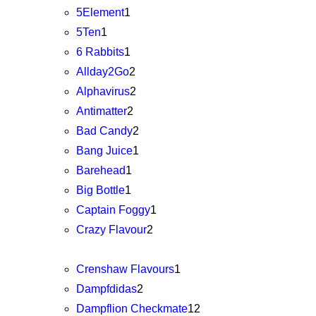
5Element
1
5Ten
1
6 Rabbits
1
Allday2Go
2
Alphavirus
2
Antimatter
2
Bad Candy
2
Bang Juice
1
Barehead
1
Big Bottle
1
Captain Foggy
1
Crazy Flavour
2
Crenshaw Flavours
1
Dampfdidas
2
Dampflion Checkmate
12