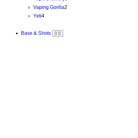
Vaping Gorilla
2
Yeti
4
Base & Shots