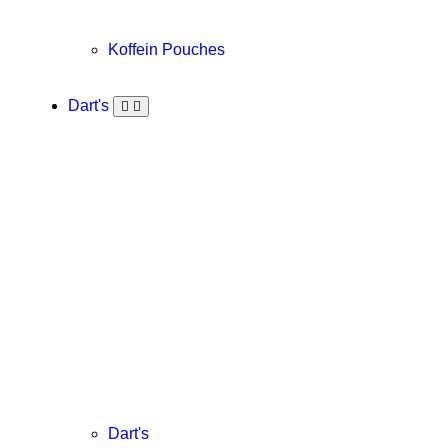
Koffein Pouches
Dart's
Dart's