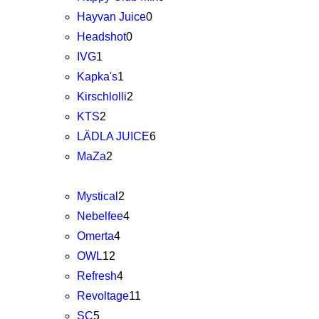
Hayvan Juice
0
Headshot
0
IVG
1
Kapka's
1
Kirschlolli
2
KTS
2
LÄDLA JUICE
6
MaZa
2
Mystical
2
Nebelfee
4
Omerta
4
OWL
12
Refresh
4
Revoltage
11
SC
5