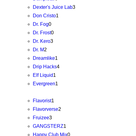
Dexter's Juice Lab
3
Don Cristo
1
Dr. Fog
0
Dr. Frost
0
Dr. Kero
3
Dr. M
2
Dreamlike
1
Drip Hacks
4
Elf Liquid
1
Evergreen
1
Flavorist
1
Flavorverse
2
Fruizee
3
GANGSTERZ
1
Happy Club Mix
0