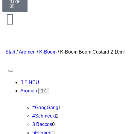
0,00
€
0
Start
/
Aromen
/
K-Boom
/ K-Boom Boom Custard 2 10ml
NEU
Aromen
#GangGang
1
#Schmeckt
2
3 Baccos
0
5Element
1