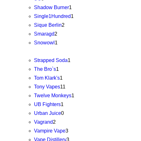
Shadow Burner
1
Single1Hundred
1
Sique Berlin
2
Smaragd
2
Snowowl
1
Strapped Soda
1
The Bro`s
1
Tom Klark's
1
Tony Vapes
11
Twelve Monkeys
1
UB Fighters
1
Urban Juice
0
Vagrand
2
Vampire Vape
3
Vape Distillery
3