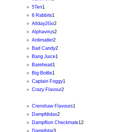
5Ten
1
6 Rabbits
1
Allday2Go
2
Alphavirus
2
Antimatter
2
Bad Candy
2
Bang Juice
1
Barehead
1
Big Bottle
1
Captain Foggy
1
Crazy Flavour
2
Crenshaw Flavours
1
Dampfdidas
2
Dampflion Checkmate
12
Dampfstar
3