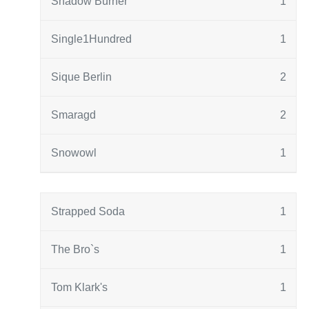
Shadow Burner
1
Single1Hundred
1
Sique Berlin
2
Smaragd
2
Snowowl
1
Strapped Soda
1
The Bro`s
1
Tom Klark's
1