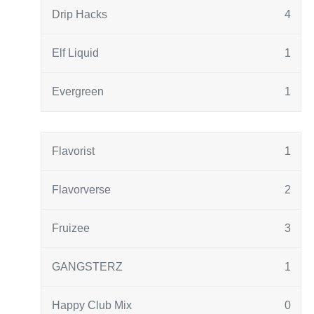
Drip Hacks
4
Elf Liquid
1
Evergreen
1
Flavorist
1
Flavorverse
2
Fruizee
3
GANGSTERZ
1
Happy Club Mix
0