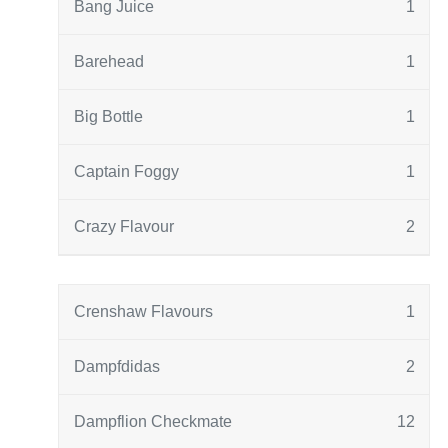
Bang Juice
1
Barehead
1
Big Bottle
1
Captain Foggy
1
Crazy Flavour
2
Crenshaw Flavours
1
Dampfdidas
2
Dampflion Checkmate
12