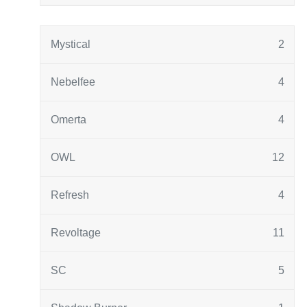
Mystical
2
Nebelfee
4
Omerta
4
OWL
12
Refresh
4
Revoltage
11
SC
5