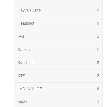
Hayvan Juice
0
Headshot
0
IVG
1
Kapka's
1
Kirschlolli
2
KTS
2
LÄDLA JUICE
6
MaZa
2