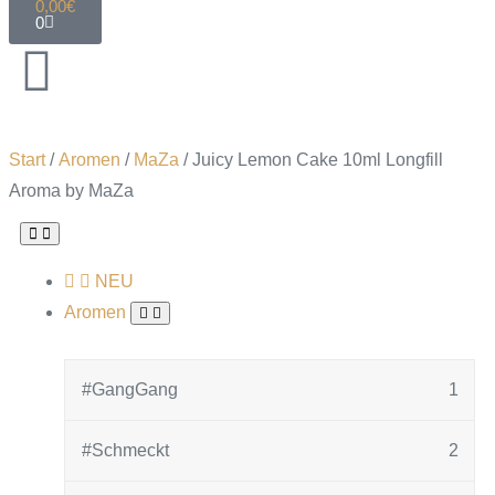
0,00
€
0
Start
/
Aromen
/
MaZa
/ Juicy Lemon Cake 10ml Longfill
Aroma by MaZa
NEU
Aromen
#GangGang
1
#Schmeckt
2