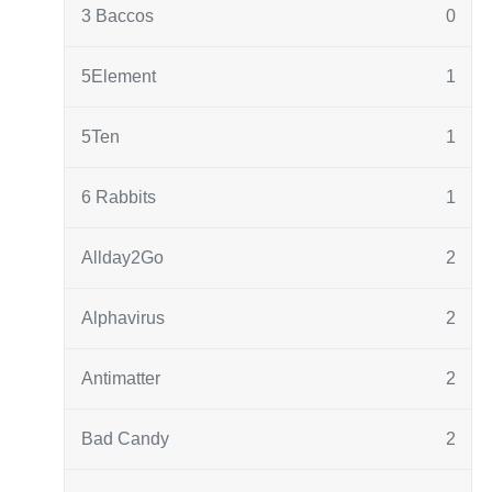
3 Baccos
0
5Element
1
5Ten
1
6 Rabbits
1
Allday2Go
2
Alphavirus
2
Antimatter
2
Bad Candy
2