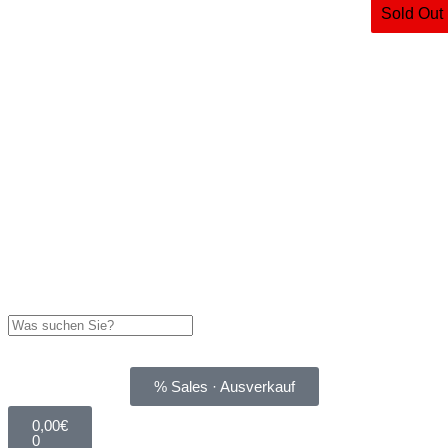
Sold Out
% Sales · Ausverkauf
0,00
€
0