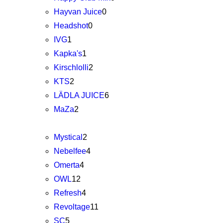
Hayvan Juice
0
Headshot
0
IVG
1
Kapka's
1
Kirschlolli
2
KTS
2
LÄDLA JUICE
6
MaZa
2
Mystical
2
Nebelfee
4
Omerta
4
OWL
12
Refresh
4
Revoltage
11
SC
5