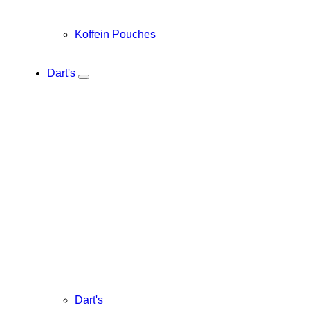
Koffein Pouches
Dart's
Dart's