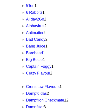
5Ten
1
6 Rabbits
1
Allday2Go
2
Alphavirus
2
Antimatter
2
Bad Candy
2
Bang Juice
1
Barehead
1
Big Bottle
1
Captain Foggy
1
Crazy Flavour
2
Crenshaw Flavours
1
Dampfdidas
2
Dampflion Checkmate
12
Dampfstar
3