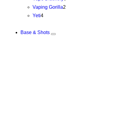
Vaping Gorilla
2
Yeti
4
Base & Shots