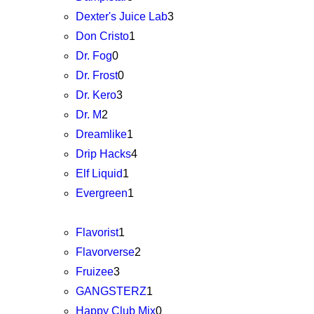
Dexter's Juice Lab
3
Don Cristo
1
Dr. Fog
0
Dr. Frost
0
Dr. Kero
3
Dr. M
2
Dreamlike
1
Drip Hacks
4
Elf Liquid
1
Evergreen
1
Flavorist
1
Flavorverse
2
Fruizee
3
GANGSTERZ
1
Happy Club Mix
0