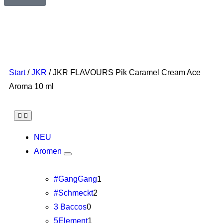
Start
/
JKR
/ JKR FLAVOURS Pik Caramel Cream Ace
Aroma 10 ml
NEU
Aromen
#GangGang
1
#Schmeckt
2
3 Baccos
0
5Element
1