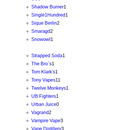
Shadow Burner
1
Single1Hundred
1
Sique Berlin
2
Smaragd
2
Snowowl
1
Strapped Soda
1
The Bro`s
1
Tom Klark's
1
Tony Vapes
11
Twelve Monkeys
1
UB Fighters
1
Urban Juice
0
Vagrand
2
Vampire Vape
3
Vape Distillery
3