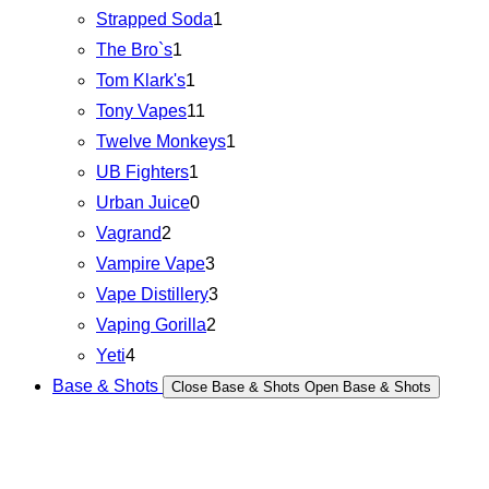
Strapped Soda
1
The Bro`s
1
Tom Klark's
1
Tony Vapes
11
Twelve Monkeys
1
UB Fighters
1
Urban Juice
0
Vagrand
2
Vampire Vape
3
Vape Distillery
3
Vaping Gorilla
2
Yeti
4
Base & Shots
Close Base & Shots
Open Base & Shots