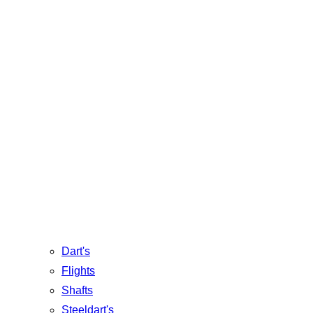
Dart's
Flights
Shafts
Steeldart's