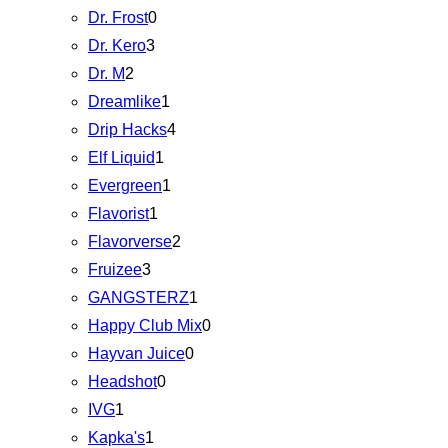
Dr. Frost
0
Dr. Kero
3
Dr. M
2
Dreamlike
1
Drip Hacks
4
Elf Liquid
1
Evergreen
1
Flavorist
1
Flavorverse
2
Fruizee
3
GANGSTERZ
1
Happy Club Mix
0
Hayvan Juice
0
Headshot
0
IVG
1
Kapka's
1