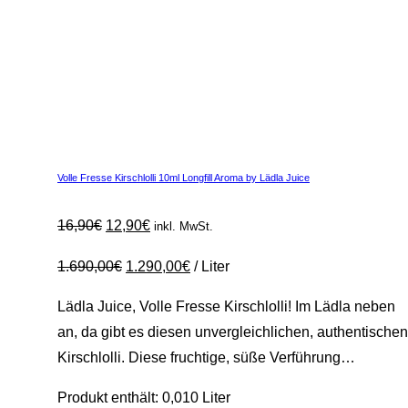
Volle Fresse Kirschlolli 10ml Longfill Aroma by Lädla Juice
Ursprünglicher
Aktueller
16,90
€
12,90
€
inkl. MwSt.
Preis
Preis
1.690,00
€
1.290,00
€
/
Liter
war:
ist:
16,90€
12,90€.
Lädla Juice, Volle Fresse Kirschlolli! Im Lädla neben
an, da gibt es diesen unvergleichlichen, authentischen
Kirschlolli. Diese fruchtige, süße Verführung…
Produkt enthält: 0,010
Liter