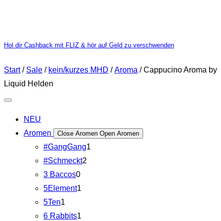
Hol dir Cashback mit FLIZ & hör auf Geld zu verschwenden
Start
/
Sale
/
kein/kurzes MHD
/
Aroma
/ Cappucino Aroma by
Liquid Helden
NEU
Aromen
Close Aromen
Open Aromen
#GangGang
1
#Schmeckt
2
3 Baccos
0
5Element
1
5Ten
1
6 Rabbits
1