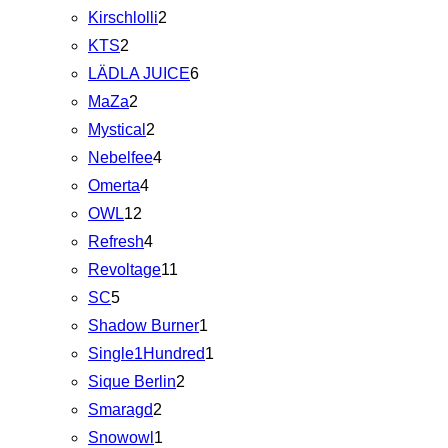
Kirschlolli
2
KTS
2
LÄDLA JUICE
6
MaZa
2
Mystical
2
Nebelfee
4
Omerta
4
OWL
12
Refresh
4
Revoltage
11
SC
5
Shadow Burner
1
Single1Hundred
1
Sique Berlin
2
Smaragd
2
Snowowl
1