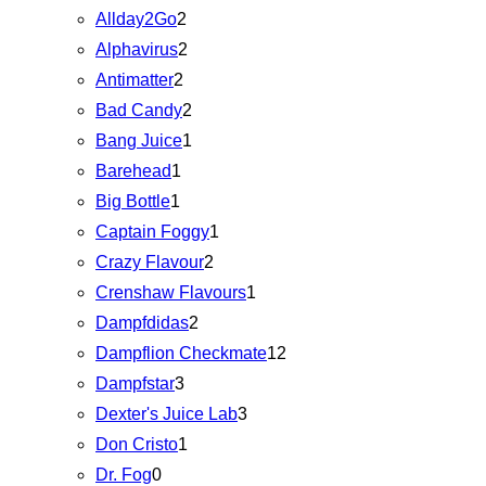
Allday2Go
2
Alphavirus
2
Antimatter
2
Bad Candy
2
Bang Juice
1
Barehead
1
Big Bottle
1
Captain Foggy
1
Crazy Flavour
2
Crenshaw Flavours
1
Dampfdidas
2
Dampflion Checkmate
12
Dampfstar
3
Dexter's Juice Lab
3
Don Cristo
1
Dr. Fog
0