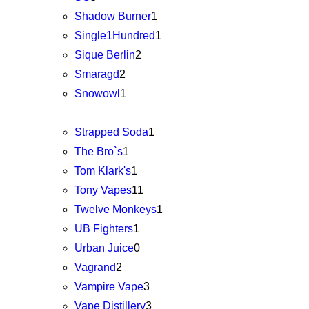
Shadow Burner
1
Single1Hundred
1
Sique Berlin
2
Smaragd
2
Snowowl
1
Strapped Soda
1
The Bro`s
1
Tom Klark's
1
Tony Vapes
11
Twelve Monkeys
1
UB Fighters
1
Urban Juice
0
Vagrand
2
Vampire Vape
3
Vape Distillery
3