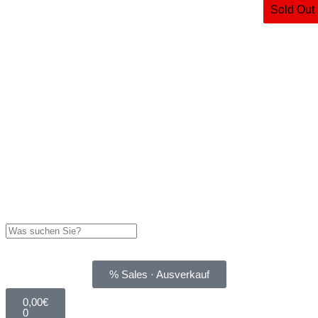
Sold Out
% Sales · Ausverkauf
0,00
€
0