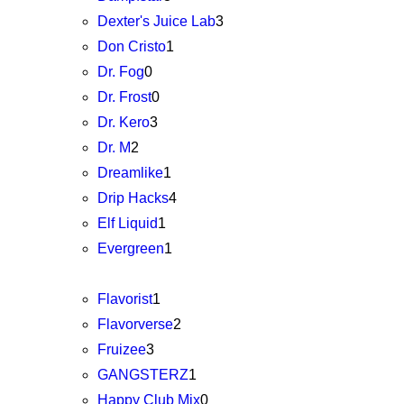
Dexter's Juice Lab
3
Don Cristo
1
Dr. Fog
0
Dr. Frost
0
Dr. Kero
3
Dr. M
2
Dreamlike
1
Drip Hacks
4
Elf Liquid
1
Evergreen
1
Flavorist
1
Flavorverse
2
Fruizee
3
GANGSTERZ
1
Happy Club Mix
0