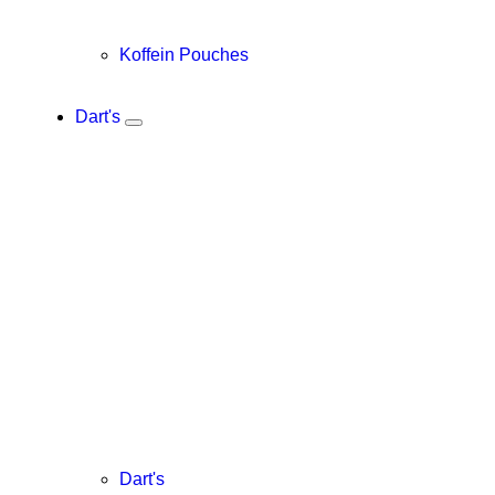
Koffein Pouches
Dart's
Dart's