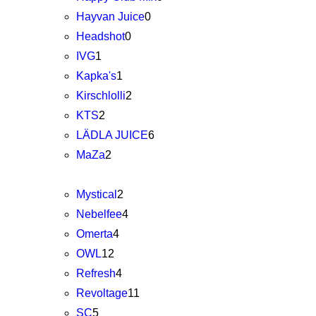
Hayvan Juice
0
Headshot
0
IVG
1
Kapka's
1
Kirschlolli
2
KTS
2
LÄDLA JUICE
6
MaZa
2
Mystical
2
Nebelfee
4
Omerta
4
OWL
12
Refresh
4
Revoltage
11
SC
5