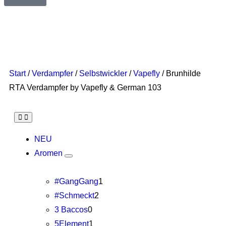
Start
/
Verdampfer
/
Selbstwickler
/
Vapefly
/ Brunhilde
RTA Verdampfer by Vapefly & German 103
NEU
Aromen
#GangGang
1
#Schmeckt
2
3 Baccos
0
5Element
1