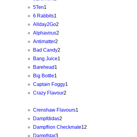
5Ten
1
6 Rabbits
1
Allday2Go
2
Alphavirus
2
Antimatter
2
Bad Candy
2
Bang Juice
1
Barehead
1
Big Bottle
1
Captain Foggy
1
Crazy Flavour
2
Crenshaw Flavours
1
Dampfdidas
2
Dampflion Checkmate
12
Dampfstar
3