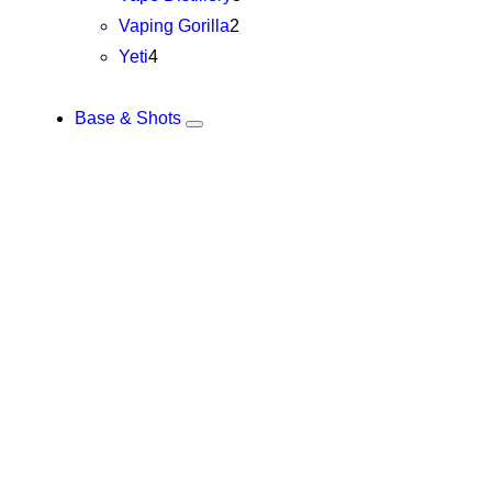
Vaping Gorilla
2
Yeti
4
Base & Shots